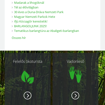
Madarak a lihogóknál
Tél az élővilágban
30 éves a Duna-Dráva Nemzeti Park
Magyar Nemzeti Parkok Hete
Ifjú Kócsagőr kerestetik!
BARLANGOLJUNK 2025!
Tematikus barlangtúra az Abaligeti-barlangban
Összes hír
Kapcsolódó
Felelős ökoturista
Vadonleső
oldalak