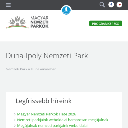
A
PROGRAMKERESŐ
magyar
állami
természetvédelem
Magyar
hivatalos
honlapja
Nemzeti
Duna-Ipoly Nemzeti Park
Parkok
Nemzeti Park a Dunakanyarban
Legfrissebb híreink
Magyar Nemzeti Parkok Hete 2026
Nemzeti parkjaink weboldalai hamarosan megújulnak
Megújulnak nemzeti parkjaink weboldalai