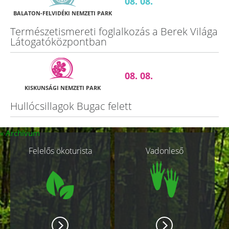
08. 08.
BALATON-FELVIDÉKI NEMZETI PARK
Természetismereti foglalkozás a Berek Világa
Látogatóközpontban
08. 08.
KISKUNSÁGI NEMZETI PARK
Hullócsillagok Bugac felett
Kapcsolódó
« Archívum
Felelős ökoturista
Vadonleső
oldalak