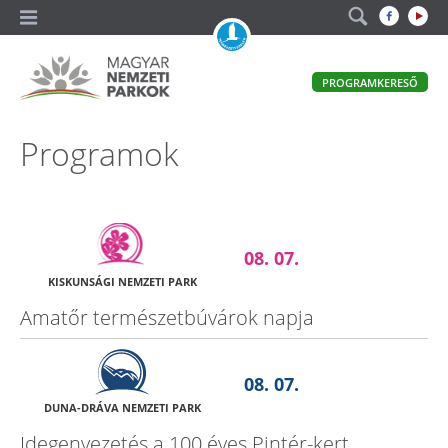
A
PROGRAMKERESŐ
magyar
állami
természetvédelem
Magyar
Programok
hivatalos
honlapja
Nemzeti
Parkok
08. 07.
KISKUNSÁGI NEMZETI PARK
Amatőr természetbúvárok napja
08. 07.
DUNA-DRÁVA NEMZETI PARK
Idegenvezetés a 100 éves Pintér-kert