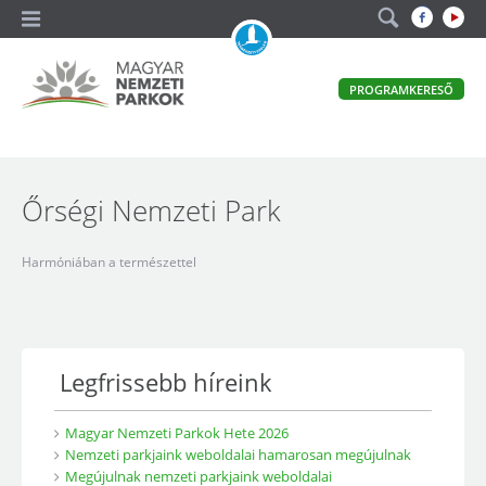
A
PROGRAMKERESŐ
magyar
állami
természetvédelem
Magyar
hivatalos
honlapja
Nemzeti
Őrségi Nemzeti Park
Parkok
Harmóniában a természettel
Legfrissebb híreink
Magyar Nemzeti Parkok Hete 2026
Nemzeti parkjaink weboldalai hamarosan megújulnak
Megújulnak nemzeti parkjaink weboldalai