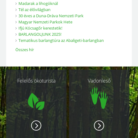
Madarak a lihogóknál
Tél az élővilágban
30 éves a Duna-Dráva Nemzeti Park
Magyar Nemzeti Parkok Hete
Ifjú Kócsagőr kerestetik!
BARLANGOLJUNK 2025!
Tematikus barlangtúra az Abaligeti-barlangban
Összes hír
Kapcsolódó
Felelős ökoturista
Vadonleső
oldalak