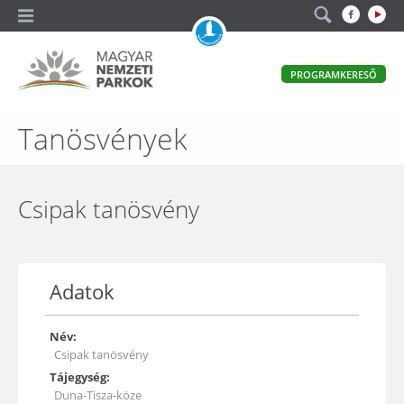
A
PROGRAMKERESŐ
magyar
állami
természetvédelem
Magyar
Tanösvények
hivatalos
honlapja
Nemzeti
Parkok
Csipak tanösvény
Adatok
Név:
Csipak tanösvény
Tájegység:
Duna-Tisza-köze