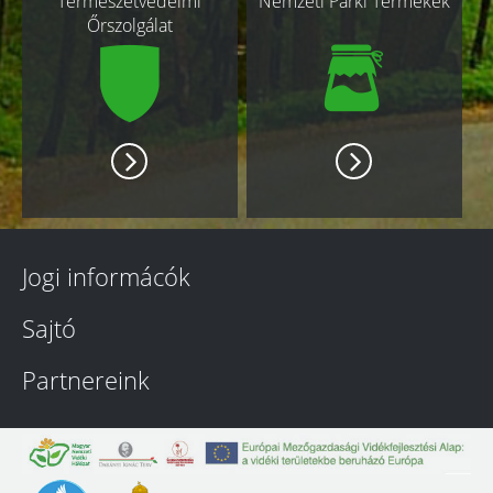
Természetvédelmi
Nemzeti Parki Termékek
Őrszolgálat
Jogi informácók
Sajtó
Partnereink