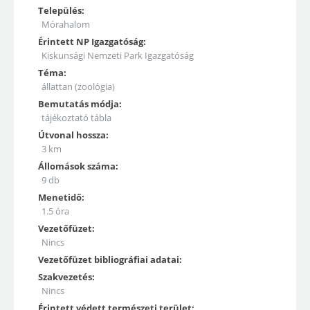
Település:
Mórahalom
Érintett NP Igazgatóság:
Kiskunsági Nemzeti Park Igazgatóság
Téma:
állattan (zoológia)
Bemutatás módja:
tájékoztató tábla
Útvonal hossza:
3 km
Állomások száma:
9 db
Menetidő:
1.5 óra
Vezetőfüzet:
Nincs
Vezetőfüzet bibliográfiai adatai:
Szakvezetés:
Nincs
Érintett védett természeti terület: