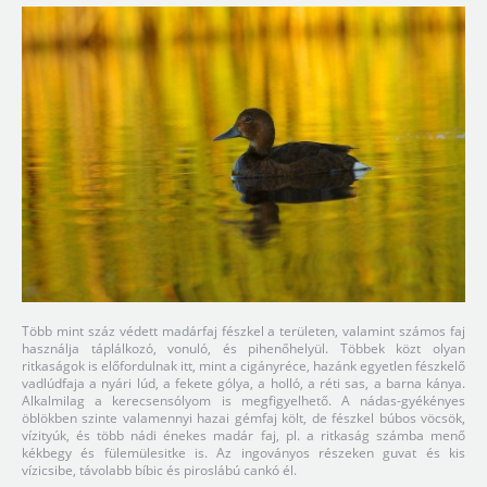
Több mint száz védett madárfaj fészkel a területen, valamint számos faj
használja táplálkozó, vonuló, és pihenőhelyül. Többek közt olyan
ritkaságok is előfordulnak itt, mint a cigányréce, hazánk egyetlen fészkelő
vadlúdfaja a nyári lúd, a fekete gólya, a holló, a réti sas, a barna kánya.
Alkalmilag a kerecsensólyom is megfigyelhető. A nádas-gyékényes
öblökben szinte valamennyi hazai gémfaj költ, de fészkel búbos vöcsök,
vízityúk, és több nádi énekes madár faj, pl. a ritkaság számba menő
kékbegy és fülemülesitke is. Az ingoványos részeken guvat és kis
vízicsibe, távolabb bíbic és piroslábú cankó él.