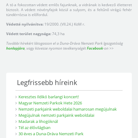
A tó a fokozottan védett emlős fajunknak, a vidrának is kedvező életteret
biztosít. A védett növényfajok közül a sulyom, és a feltűnő virágú fehér
tündérrózsa is előfordul.
Védetté nyilvánítva:
19/2000. (VII.24.) KöM r.
Védett terület nagysága:
74,3 ha
További hírekért látogasson el a Duna-Dráva Nemzeti Park Igazgatóság
honlapjára
, vagy kövesse nyomon tevékenységét
Facebook
-on >>
Legfrissebb híreink
Keresztes Ildikó barlangi koncert!
Magyar Nemzeti Parkok Hete 2026
Nemzeti parkjaink weboldalai hamarosan megújulnak
Megújulnak nemzeti parkjaink weboldalai
Madarak a lihogóknál
Tél az élővilágban
30 éves a Duna-Dráva Nemzeti Park