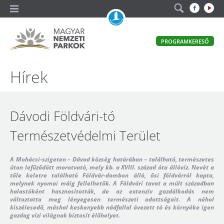
A
PROGRAMKERESŐ
magyar
állami
természetvédelem
Magyar
Hírek
hivatalos
honlapja
Nemzeti
Parkok
Dávodi Földvári-tó
Természetvédelmi Terület
A Mohácsi-szigeten – Dávod község határában – található, természetes
úton lefűződött morotvató, mely kb. a XVIII. század óta állóvíz. Nevét a
tőle keletre található Földvár-dombon álló, ősi földvárról kapta,
melynek nyomai máig fellelhetők. A Földvári tavat a múlt században
halastóként hasznosították, de az extenzív gazdálkodás nem
változtatta meg lényegesen természeti adottságait. A néhol
kiszélesedő, máshol keskenyebb nádfallal övezett tó és környéke igen
gazdag vízi világnak biztosít élőhelyet.