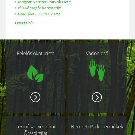
Magyar Nemzeti Parkok Hete
Ifjú Kócsagőr kerestetik!
BARLANGOLJUNK 2025!
Összes hír
Kapcsolódó
Felelős ökoturista
Vadonleső
oldalak
Természetvédelmi
Nemzeti Parki Termékek
Őrszolgálat