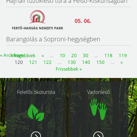
Hajnali túzokleső túra a Felső-Kiskunságban
05. 06.
FERTŐ-HANSÁG NEMZETI PARK
Barangolás a Soproni-hegységben
« Archívum
« Régebbiek
«
...
10
20
30
...
118
119
120
121
122
...
130
140
150
...
»
Frissebbek »
Kapcsolódó
Felelős ökoturista
Vadonleső
oldalak