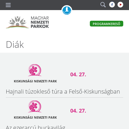
A
PROGRAMKERESŐ
magyar
állami
természetvédelem
Magyar
Diák
hivatalos
honlapja
Nemzeti
Parkok
04. 27.
KISKUNSÁGI NEMZETI PARK
Hajnali túzokleső túra a Felső-Kiskunságban
04. 27.
KISKUNSÁGI NEMZETI PARK
Az ezerarcú buckavilág