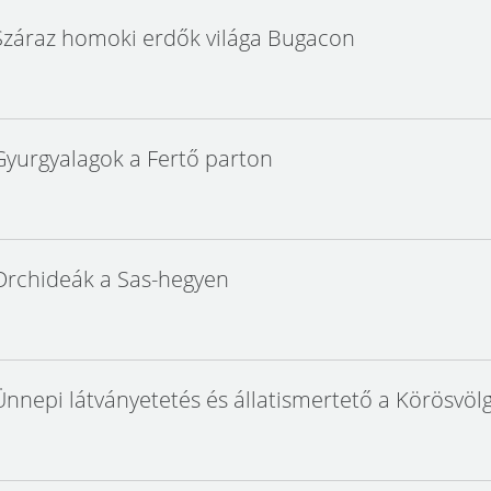
Száraz homoki erdők világa Bugacon
Gyurgyalagok a Fertő parton
Orchideák a Sas-hegyen
Ünnepi látványetetés és állatismertető a Körösvölg