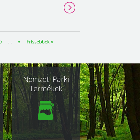
0
...
»
Frissebbek »
Nemzeti Parki
Termékek