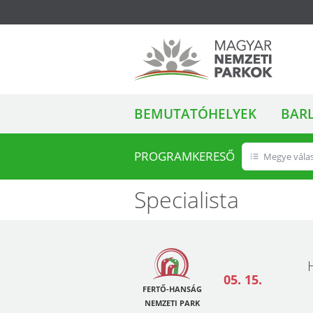
ALMENÜ
Magyar Nemzeti
BEMUTATÓHELYEK
BAR
Parkok
PROGRAMKERESŐ
Megye vála
Specialista
05. 15.
FERTŐ-HANSÁG
NEMZETI PARK