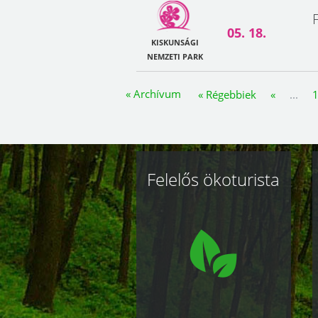
05. 18.
KISKUNSÁGI
NEMZETI PARK
« Archívum
« Régebbiek
«
...
Kapcsolódó
Felelős ökoturista
oldalak