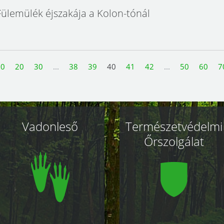
Fülemülék éjszakája a Kolon-tónál
10
20
30
...
38
39
40
41
42
...
50
60
7
Vadonleső
Természetvédelmi
Őrszolgálat