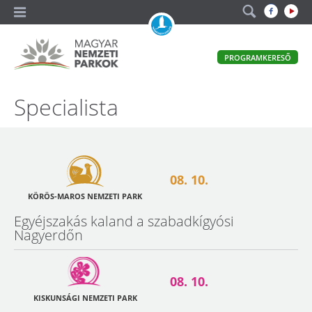
A
PROGRAMKERESŐ
magyar
állami
természetvédelem
Magyar
Specialista
hivatalos
honlapja
Nemzeti
Parkok
08. 10.
KÖRÖS-MAROS NEMZETI PARK
Egyéjszakás kaland a szabadkígyósi
Nagyerdőn
08. 10.
KISKUNSÁGI NEMZETI PARK