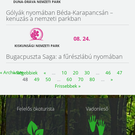
DUNA-DRÁVA NEMZETI PARK
Gólyák nyomában Béda-Karapancsán –
kenuzás a nemzeti parkban
08. 24.
KISKUNSÁGI NEMZETI PARK
Bugacpuszta Saga: a fűrészlábú nyomában
« Archívum
« Régebbiek
«
...
10
20
30
...
46
47
48
49
50
...
60
70
80
...
»
Frissebbek »
Kapcsolódó
Felelős ökoturista
Vadonleső
oldalak