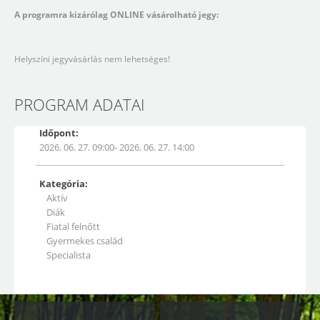
A programra kizárólag ONLINE vásárolható jegy:
Helyszíni jegyvásárlás nem lehetséges!
PROGRAM ADATAI
Időpont:
2026. 06. 27. 09:00- 2026. 06. 27. 14:00
Kategória:
Aktív
Diák
Fiatal felnőtt
Gyermekes család
Specialista
Kapcsolódó