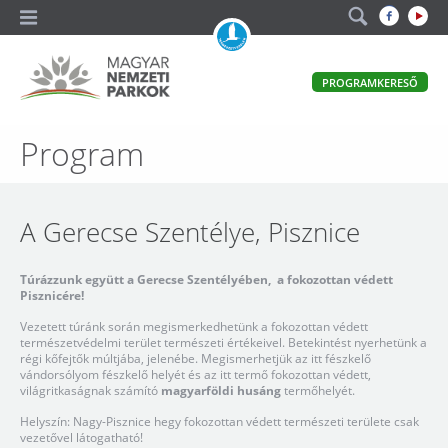
A
PROGRAMKERESŐ
magyar
állami
természetvédelem
Magyar
Program
hivatalos
honlapja
Nemzeti
Parkok
A Gerecse Szentélye, Pisznice
Túrázzunk együtt a Gerecse Szentélyében, a fokozottan védett
Pisznicére!
Vezetett túránk során megismerkedhetünk a fokozottan védett
természetvédelmi terület természeti értékeivel. Betekintést nyerhetünk a
régi kőfejtők múltjába, jelenébe. Megismerhetjük az itt fészkelő
vándorsólyom fészkelő helyét és az itt termő fokozottan védett,
világritkaságnak számító
magyarföldi husáng
termőhelyét.
Helyszín: Nagy-Pisznice hegy fokozottan védett természeti területe csak
vezetővel látogatható!