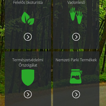
Felelős ökoturista
Vadonleső
oldalak
Természetvédelmi
Nemzeti Parki Termékek
Őrszolgálat