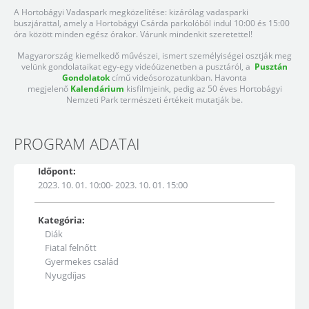
A Hortobágyi Vadaspark megközelítése: kizárólag vadasparki
buszjárattal, amely a Hortobágyi Csárda parkolóból indul 10:00 és 15:00
óra között minden egész órakor. Várunk mindenkit szeretettel!
Magyarország kiemelkedő művészei, ismert személyiségei osztják meg
velünk gondolataikat egy-egy videóüzenetben a pusztáról, a
Pusztán
Gondolatok
című videósorozatunkban. Havonta
megjelenő
Kalendárium
kisfilmjeink, pedig az 50 éves Hortobágyi
Nemzeti Park természeti értékeit mutatják be.
PROGRAM ADATAI
Időpont:
2023. 10. 01. 10:00- 2023. 10. 01. 15:00
Kategória:
Diák
Fiatal felnőtt
Gyermekes család
Nyugdíjas