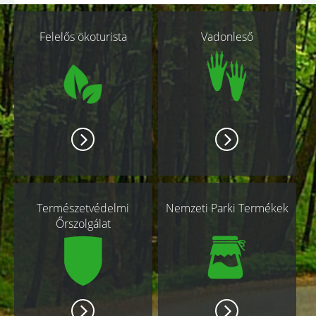
Kapcsolódó
Felelős ökoturista
Vadonleső
oldalak
Természetvédelmi
Nemzeti Parki Termékek
Őrszolgálat