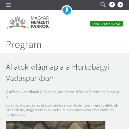
A
PROGRAMKERESŐ
magyar
állami
természetvédelem
Magyar
Program
hivatalos
honlapja
Nemzeti
Parkok
Állatok világnapja a Hortobágyi
Vadasparkban
Október 4. az Állatok Világnapja, amely Assisi Szent Ferenc emléknapja
is.
Ez a nap tisztelgés az állatok védőszentje, Assisi Szent Ferenc előtt, aki
azt hirdette, hogy szeretnünk kell a minket körbevevő élő s élettelen
környezetet.