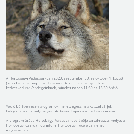
A Hortobágyi Vadasparkban 2023. szeptember 30. és október 1. között
(szombat-vasárnap) rövid szakvezetéssel és látványetetéssel
kedveskedünk Vendégeinknek, mindkét napon 11:30 és 13:30 órától.
Vadló büfében ezen programok mellett egész nap kvízzel várjuk
Látogatóinkat, amely helyes kitöltéséért ajándékot adunk cserébe.
A program árát a Hortobágyi Vadaspark belépője tartalmazza, melyet a
Hortobágyi Csárda Tourinform Hortobágy irodájában lehet
megvásárolni.