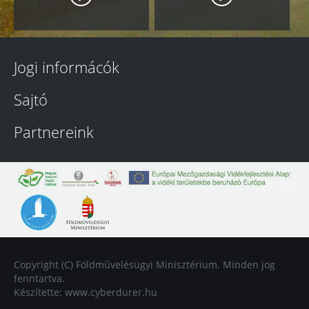
Jogi informácók
Sajtó
Partnereink
Copyright (C) Földművelésügyi Minisztérium. Minden jog
fenntartva.
Készítette:
www.cyberdurer.hu