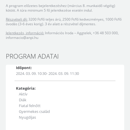
A program előzetes bejelentkezéshez (március 8. munkaidő végéig)
kötött. A túra minimum 5 fő jelentkezése esetén indul.
Részvételi díj:
3200 Ft/fő teljes árú, 2500 Ft/fő kedvezményes, 1000 Ft/fő
óvodás (3-6 éves korig). 3 év alatt a részvétel díjmentes.
Jelentkezés, információ:
Információs Iroda – Aggtelek, +36 48 503 000,
informacio@anpi.hu
PROGRAM ADATAI
Időpont:
2024. 03. 09. 10:30- 2024. 03. 09. 11:30
Kategória:
Aktív
Diák
Fiatal felnőtt
Gyermekes család
Nyugdíjas