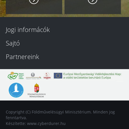
Jogi informácók
Sajtó
Partnereink
Copyright (C) Földművelésügyi Minisztérium. Minden jog
fenntartva.
Készítette:
www.cyberdurer.hu