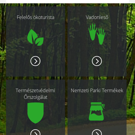
Kapcsolódó
Felelős ökoturista
Vadonleső
oldalak
Természetvédelmi
Nemzeti Parki Termékek
Őrszolgálat