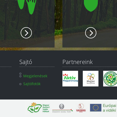
Sajtó
Partnereink
Megjelenések
Sajtófotók