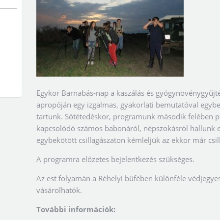
Egykor Barnabás-nap a kaszálás és gyógynövénygyűjté
apropóján egy izgalmas, gyakorlati bemutatóval egybe
tartunk. Sötétedéskor, programunk második felében p
kapcsolódó számos babonáról, népszokásról hallunk e
egybekötött csillagászaton kémleljük az ekkor már csilla
A programra előzetes bejelentkezés szükséges.
Az est folyamán a Réhelyi büfében különféle védjegye
vásárolhatók.
További információk: