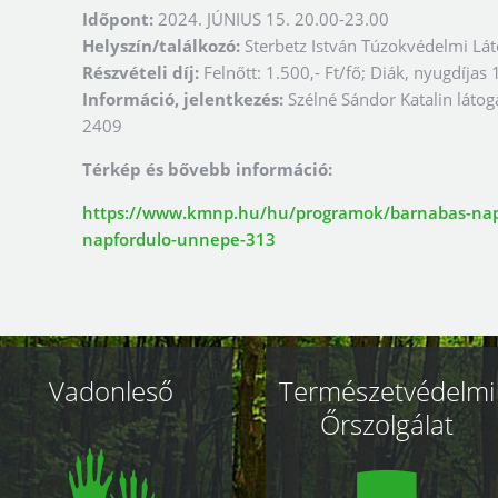
Időpont:
2024. JÚNIUS 15. 20.00-23.00
Helyszín/találkozó:
Sterbetz István Túzokvédelmi Lá
Részvételi díj:
Felnőtt: 1.500,- Ft/fő; Diák, nyugdíjas 
Információ, jelentkezés:
Szélné Sándor Katalin láto
2409
Térkép és bővebb információ:
https://www.kmnp.hu/hu/programok/barnabas-nap-
napfordulo-unnepe-313
Vadonleső
Természetvédelmi
Őrszolgálat