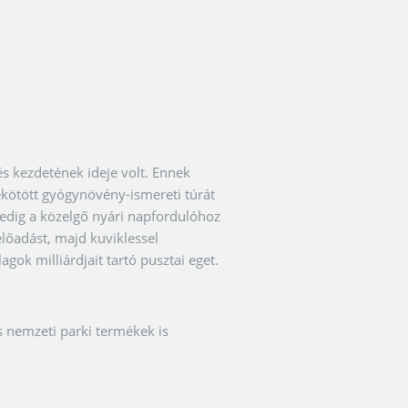
s kezdetének ideje volt. Ennek
kötött gyógynövény-ismereti túrát
edig a közelgő nyári napfordulóhoz
lőadást, majd kuviklessel
gok milliárdjait tartó pusztai eget.
s nemzeti parki termékek is