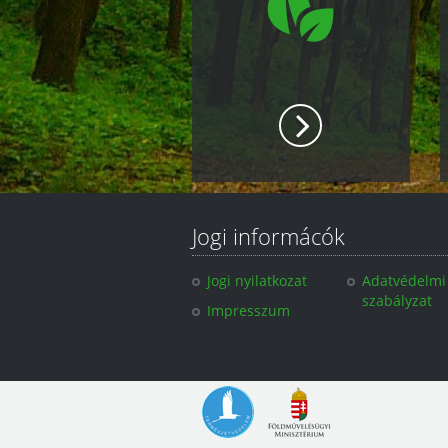
Jogi informácók
Jogi nyilatkozat
Adatvédelmi
szabályzat
Impresszum