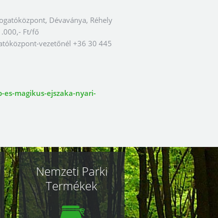
togatóközpont, Dévaványa, Réhely
1.000,- Ft/fő
gatóközpont-vezetőnél +36 30 445
es-magikus-ejszaka-nyari-
Nemzeti Parki
Termékek