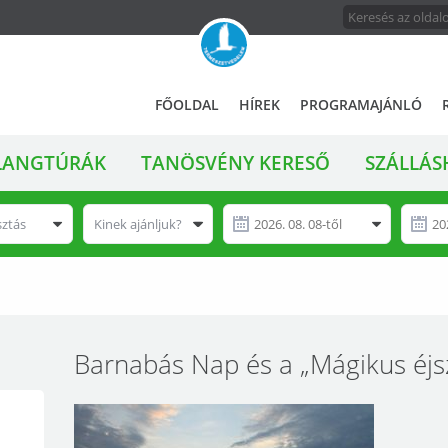
FŐMENÜ
A
FŐOLDAL
HÍREK
PROGRAMAJÁNLÓ
magyar
állami
LANGTÚRÁK
TANÖSVÉNY KERESŐ
SZÁLLÁS
természetvédelem
hivatalos
honlapja
sztás
Kinek ajánljuk?
Barnabás Nap és a „Mágikus éjs