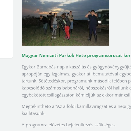
Magyar Nemzeti Parkok Hete programsorozat ke
Egykor Barnabás-nap a kaszálás és gyógynövénygyűjté
apropóján egy izgalmas, gyakorlati bemutatóval egybe
tartunk. Sötétedéskor, programunk második felében p
kapcsolódó számos babonáról, népszokásról hallunk e
egybekötött csillagászaton kémleljük az ekkor már csilla
Megtekinthető a “Az alföldi kamillavirágzat és a népi 
kiállításunk.
A programra előzetes bejelentkezés szükséges.