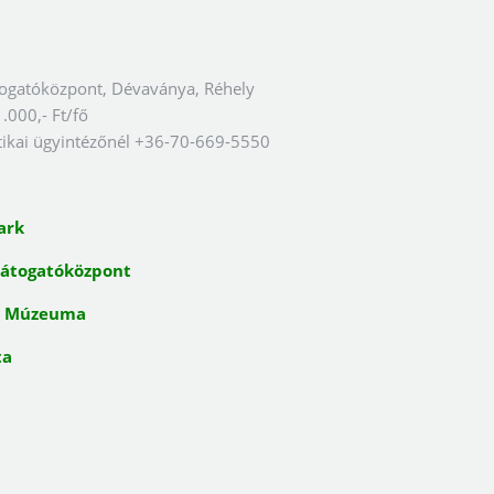
togatóközpont, Dévaványa, Réhely
1.000,- Ft/fő
sztikai ügyintézőnél +36-70-669-5550
ark
Látogatóközpont
s Múzeuma
ta