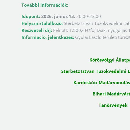
További információk:
Időpont:
2026. június 13.
20.00-23.00
Helyszín/találkozó:
Sterbetz István Túzokvédelmi Lá
Részvételi díj:
Felnőtt: 1.500,- Ft/fő; Diák, nyugdíjas 
Információ, jelentkezés:
Gyulai László területi turi
Körösvölgyi Állatp
Sterbetz István Túzokvédelmi 
Kardoskúti Madárvonulá
Bihari Madárvár
Tanösvények