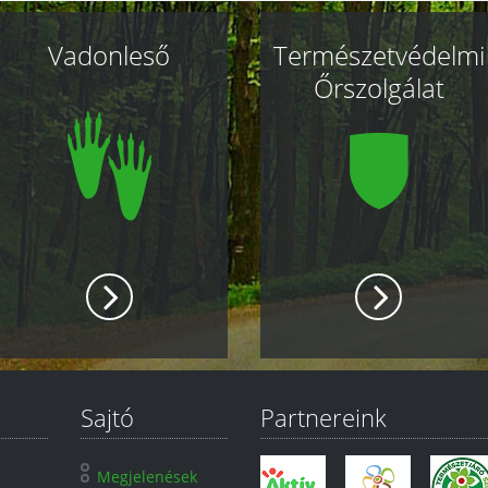
Vadonleső
Természetvédelmi
Őrszolgálat
Sajtó
Partnereink
Megjelenések