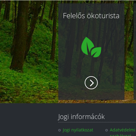
Kapcsolódó
Felelős ökoturista
oldalak
Jogi informácók
Jogi nyilatkozat
Adatvédelmi
szabályzat