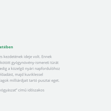
retében
s kezdetének ideje volt. Ennek
kötött gyógynövény-ismereti túrát
edig a közelgő nyári napfordulóhoz
lőadást, majd kuviklessel
gok milliárdjait tartó pusztai eget.
gyógyászat” című időszakos