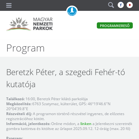
A
PROGRAMKERESŐ
magyar
állami
természetvédelem
Magyar
Program
hivatalos
honlapja
Nemzeti
Parkok
Beretzk Péter, a szegedi Fehér-tó
kutatója
Találkozó:
16:00, Beretzk Péter kilátó parkolója
Megközelítés:
6763 Szatymaz, külterület, GPS: 46°19’46.6″N
20°04’39.8″E
Részvételi díj:
A programon történő részvétel ingyenes, de előzetes
regisztrációhoz kötött.
Információ, jelentkezés:
Online módon, a
linken
a Jelentkezni szeretnék
gombra kattintva és kitöltve az űrlapot 2025.09.12. 12-óráig (max. 20 fő)
Program: