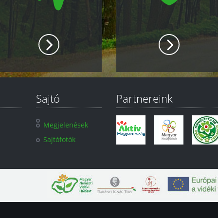
Sajtó
Partnereink
Megjelenések
Sajtófotók