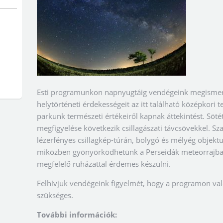
Esti programunkon napnyugtáig vendégeink megismer
helytörténeti érdekességeit az itt található középkor
parkunk természeti értékeiről kapnak áttekintést. Söt
megfigyelése következik csillagászati távcsövekkel. Sz
lézerfényes csillagkép-túrán, bolygó és mélyég objek
miközben gyönyörködhetünk a Perseidák meteorrajban
megfelelő ruházattal érdemes készülni.
Felhívjuk vendégeink figyelmét, hogy a programon való
szükséges.
További információk: