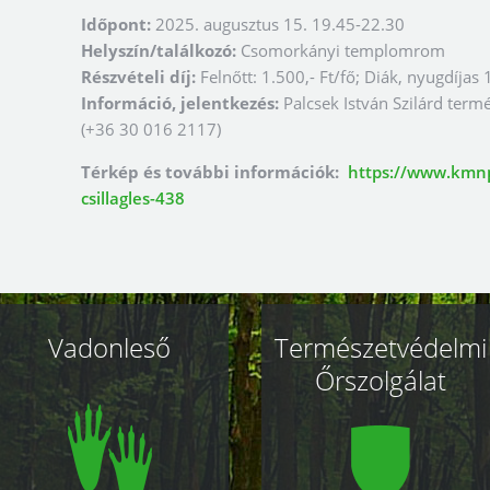
Időpont:
2025. augusztus 15. 19.45-22.30
Helyszín/találkozó:
Csomorkányi templomrom
Részvételi díj:
Felnőtt: 1.500,- Ft/fő; Diák, nyugdíjas 
Információ, jelentkezés:
Palcsek István Szilárd term
(+36 30 016 2117)
Térkép és további információk:
https://www.kmn
csillagles-438
Vadonleső
Természetvédelmi
Őrszolgálat