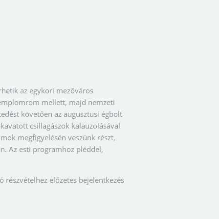
hetik az egykori mezőváros
i templomrom mellett, majd nemzeti
étedést követően az augusztusi égbolt
akavatott csillagászok kalauzolásával
tumok megfigyelésén veszünk részt,
. Az esti programhoz pléddel,
 részvételhez előzetes bejelentkezés