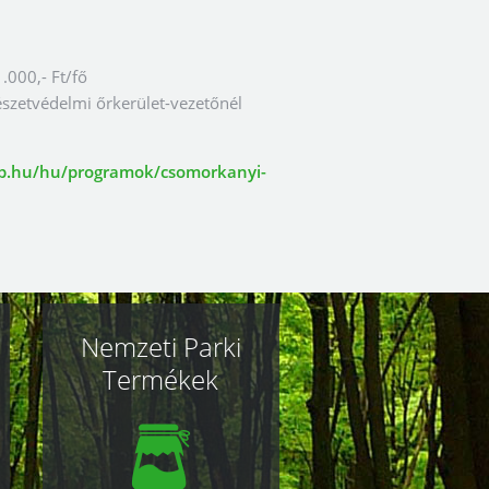
1.000,- Ft/fő
észetvédelmi őrkerület-vezetőnél
p.hu/hu/programok/csomorkanyi-
Nemzeti Parki
Termékek