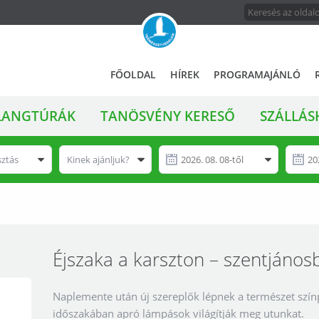
FŐMENÜ
A
FŐOLDAL
HÍREK
PROGRAMAJÁNLÓ
magyar
állami
LANGTÚRÁK
TANÖSVÉNY KERESŐ
SZÁLLÁS
természetvédelem
hivatalos
honlapja
sztás
Kinek ajánljuk?
Éjszaka a karszton – szentján
Naplemente után új szereplők lépnek a természet szín
időszakában apró lámpások világítják meg utunkat.