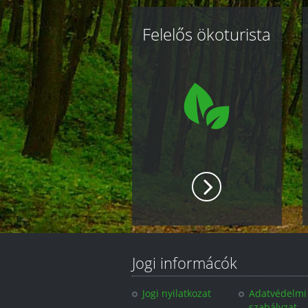
Kapcsolódó
Felelős ökoturista
oldalak
Jogi informácók
Jogi nyilatkozat
Adatvédelmi
szabályzat