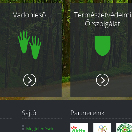
Vadonleső
Természetvédelmi
Őrszolgálat
Sajtó
Partnereink
Megjelenések