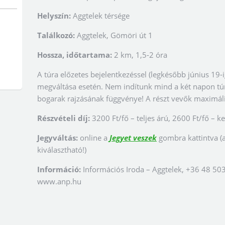
Helyszín:
Aggtelek térsége
Találkozó:
Aggtelek, Gömöri út 1
Hossza, időtartama:
2 km, 1,5-2 óra
A túra előzetes bejelentkezéssel (legkésőbb június 19-i
megváltása esetén. Nem indítunk mind a két napon túrá
bogarak rajzásának függvénye! A részt vevők maximáli
Részvételi díj:
3200 Ft/fő – teljes árú, 2600 Ft/fő –
Jegyváltás:
online a
Jegyet veszek
gombra kattintva (
kiválasztható!)
Információ:
Információs Iroda – Aggtelek, +36 48 50
www.anp.hu