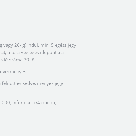
g vagy 26-ig) indul, min. 5 egész jegy
t, a túra végleges időpontja a
s létszáma 30 fő.
 kedvezményes
a felnőtt és kedvezményes jegy
3 000,
informacio@anpi.hu
,