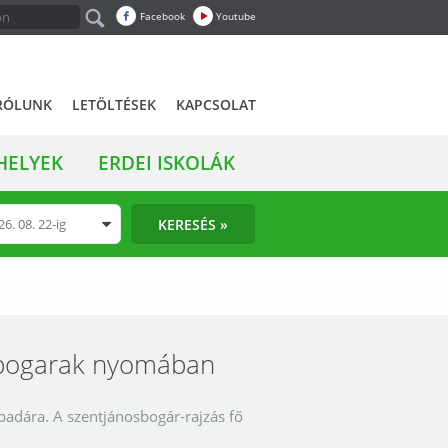
Facebook
Youtube
RÓLUNK
LETÖLTÉSEK
KAPCSOLAT
HELYEK
ERDEI ISKOLÁK
KERESÉS »
osbogarak nyomában
padára. A szentjánosbogár-rajzás fő