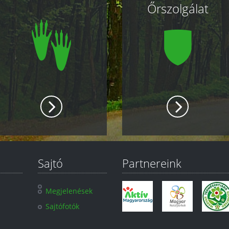
Őrszolgálat
Sajtó
Partnereink
Megjelenések
Sajtófotók