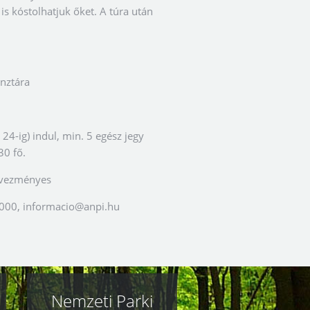
 kóstolhatjuk őket. A túra után
énztára
24-ig) indul, min. 5 egész jegy
30 fő.
edvezményes
 000,
informacio@anpi.hu
Nemzeti Parki