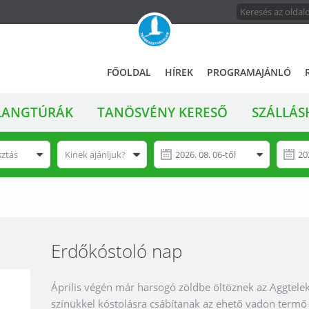
FŐMENÜ
A
FŐOLDAL
HÍREK
PROGRAMAJÁNLÓ
magyar
állami
LANGTÚRÁK
TANÖSVÉNY KERESŐ
SZÁLLÁS
természetvédelem
hivatalos
honlapja
sztás
Kinek ajánljuk?
Erdőkóstoló nap
Április végén már harsogó zöldbe öltöznek az Aggteleki
színükkel kóstolásra csábítanak az ehető vadon term