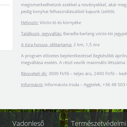
megismerkedhetünk ezekkel a növényekkel, akár meg is
pedig konyhai felhasználásukból kapunk ízelítőt.
Helyszín:
Vörös-tó és környéke
Találkozó, jegyváltás:
Baradla-barlang vörös-tói jegyp
A túra hossza, időtartama:
2 km, 1,5 óra
A program előzetes bejelentkezéssel (legkésőbb április 
megváltása esetén. A részt vevők maximális létszáma 
Részvételi díj:
3000 Ft/fő – teljes árú, 2400 Ft/fő – k
Információ:
Információs Iroda – Aggtelek, +36 48 503
Vadonleső
Természetvédelmi