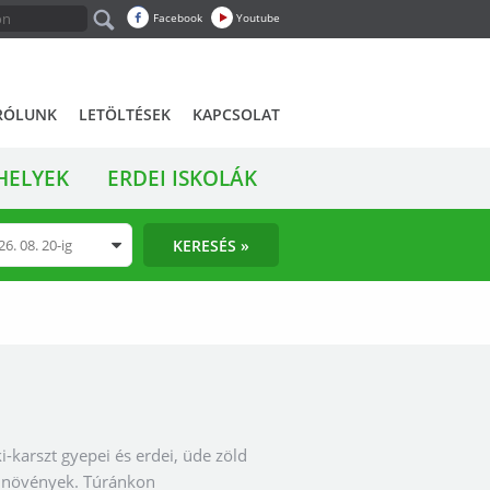
Facebook
Youtube
RÓLUNK
LETÖLTÉSEK
KAPCSOLAT
HELYEK
ERDEI ISKOLÁK
KERESÉS »
-karszt gyepei és erdei, üde zöld
ő növények. Túránkon