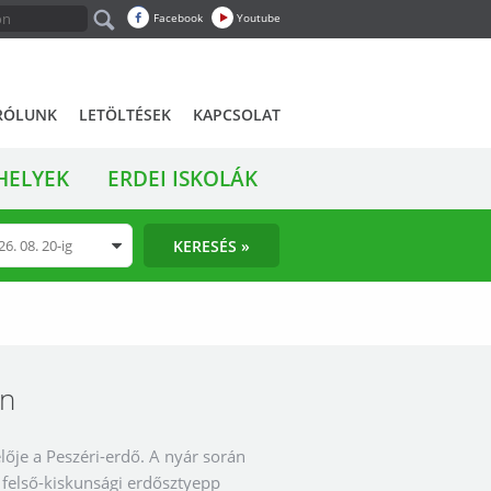
Facebook
Youtube
RÓLUNK
LETÖLTÉSEK
KAPCSOLAT
HELYEK
ERDEI ISKOLÁK
KERESÉS »
in
ője a Peszéri-erdő. A nyár során
 felső-kiskunsági erdősztyepp