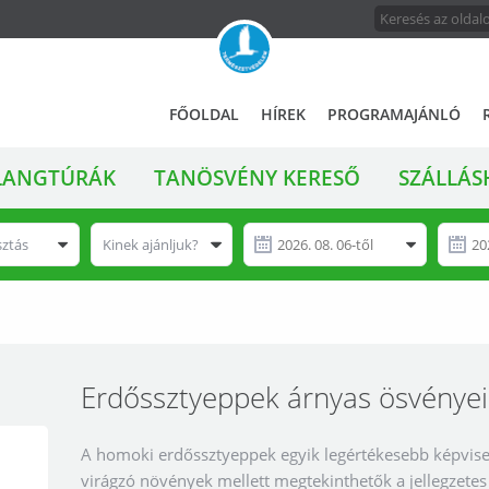
FŐMENÜ
A
FŐOLDAL
HÍREK
PROGRAMAJÁNLÓ
magyar
állami
LANGTÚRÁK
TANÖSVÉNY KERESŐ
SZÁLLÁS
természetvédelem
hivatalos
honlapja
sztás
Kinek ajánljuk?
Erdőssztyeppek árnyas ösvénye
A homoki erdőssztyeppek egyik legértékesebb képvisel
virágzó növények mellett megtekinthetők a jellegzetes