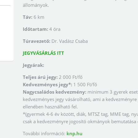
állományok.
Táv:
6 km
Időtartam:
4 óra
Túravezető:
Dr. Vadász Csaba
JEGYVÁSÁRLÁS ITT
Jegyárak:
Teljes árú jegy:
2 000 Ft/fő
Kedvezményes jegy*:
1 500 Ft/fő
Nagycsaládos kedvezmény:
minimum 3 gyerek eseté
kedvezményes jegy vásárolható, ami a kedvezményre
ellenében használható fel.
*(gyermek 4-6 év között, diák, MTSZ tag, MME tag, nyu
csak a kedvezményre jogosító okmányok bemutatása e
További információ:
knp.hu