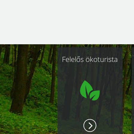
Kapcsolódó
Felelős ökoturista
oldalak