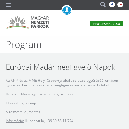
A
PROGRAMKERESŐ
magyar
állami
természetvédelem
Magyar
Program
hivatalos
honlapja
Nemzeti
Parkok
Európai Madármegfigyelő Napok
Az ANPI és az MME Helyi Csoportja által szervezett gyűrűzőállomáson
gyűrűzési bemutató és madármegfigyelés várja az érdeklődőket.
Helyszín:
Madárgyűrűző állomás, Szalonna.
Időpont:
egész nap.
A részvétel díjmentes.
Információ:
Huber Attila, +36 30 63 11 724