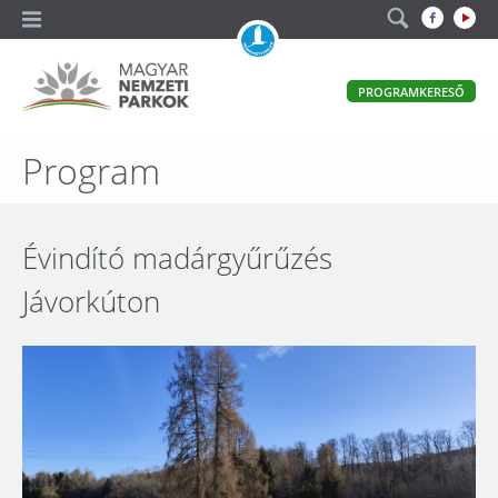
A
PROGRAMKERESŐ
magyar
állami
természetvédelem
Magyar
Program
hivatalos
honlapja
Nemzeti
Parkok
Évindító madárgyűrűzés
Jávorkúton