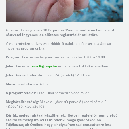
Az évkezdő programra
2025. január 25-én, szombaton
kerül sor.
A
részvétel ingyenes, de előzetes regisztrációhoz kötött.
Várunk minden kedves érdeklődőt, fiatalokat, időseket, családokat
ingyenes programunkra!
Program:
Énekesmadár gyűrűzés és bemutatás
10:00 – 14:00
Jelentkezés:
az
ezsolt@bnpi.hu
e-mail címre küldött üzenetben
Jelentkezési határidő:
január 24. (péntek) 12:00 óra
Maximális létszám:
40 fő
A programfelelős:
Ézsöl Tibor természetvédelmi őr
Megközelíthetőség:
Miskolc – Jávorkút parkoló (Koordináták: É
48.097180, K 20.526108)
Kérjük, meleg ruhával készüljenek, illetve megfelelő mennyiségű
ételről és meleg italról is mindenki maga gondoskodjon.
Tájékoztatjuk Önöket, hogy a helyszínen szalonnasütésre lesz