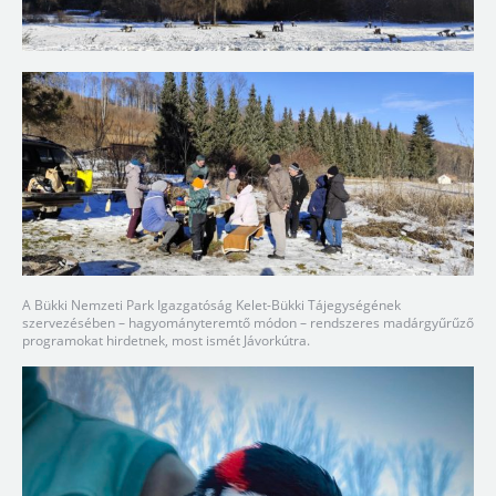
A Bükki Nemzeti Park Igazgatóság Kelet-Bükki Tájegységének
szervezésében – hagyományteremtő módon – rendszeres madárgyűrűző
programokat hirdetnek, most ismét Jávorkútra.