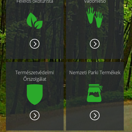
Felelős ökoturista
Vadonleső
oldalak
Természetvédelmi
Nemzeti Parki Termékek
Őrszolgálat