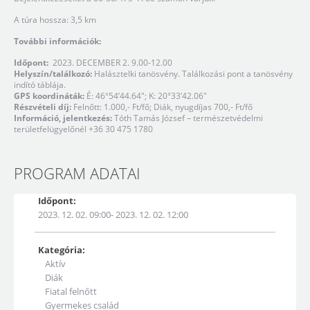
A túra hossza: 3,5 km
További információk:
Időpont:
2023. DECEMBER 2. 9.00-12.00
Helyszín/találkozó:
Halásztelki tanösvény. Találkozási pont a tanösvény
indító táblája.
GPS koordináták:
É: 46°54’44.64″; K: 20°33’42.06″
Részvételi díj:
Felnőtt: 1.000,- Ft/fő; Diák, nyugdíjas 700,- Ft/fő
Információ, jelentkezés:
Tóth Tamás József – természetvédelmi
területfelügyelőnél +36 30 475 1780
PROGRAM ADATAI
Időpont:
2023. 12. 02. 09:00- 2023. 12. 02. 12:00
Kategória:
Aktív
Diák
Fiatal felnőtt
Gyermekes család