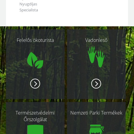
Nyugdíjas
Specialista
Kapcsolódó
Felelős ökoturista
Vadonleső
oldalak
Természetvédelmi
Nemzeti Parki Termékek
Őrszolgálat