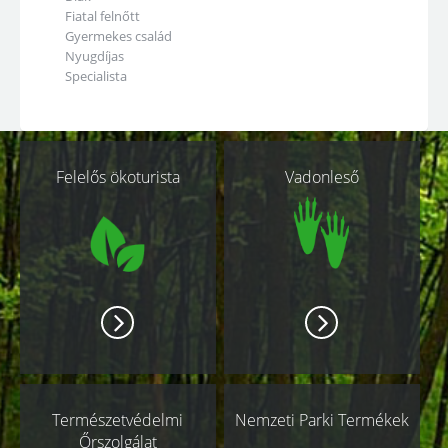
Fiatal felnőtt
Gyermekes család
Nyugdíjas
Specialista
Kapcsolódó
Felelős ökoturista
Vadonleső
oldalak
Természetvédelmi
Nemzeti Parki Termékek
Őrszolgálat