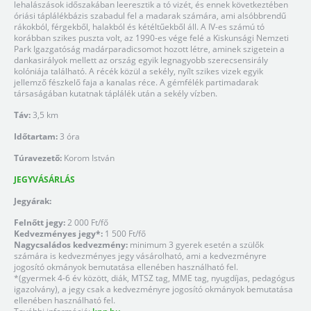
lehalászások időszakában leeresztik a tó vizét, és ennek következtében
óriási táplálékbázis szabadul fel a madarak számára, ami alsóbbrendű
rákokból, férgekből, halakból és kétéltűekből áll. A IV-es számú tó
korábban szikes puszta volt, az 1990-es vége felé a Kiskunsági Nemzeti
Park Igazgatóság madárparadicsomot hozott létre, aminek szigetein a
dankasirályok mellett az ország egyik legnagyobb szerecsensirály
kolóniája található. A récék közül a sekély, nyílt szikes vizek egyik
jellemző fészkelő faja a kanalas réce. A gémfélék partimadarak
társaságában kutatnak táplálék után a sekély vízben.
Táv:
3,5 km
Időtartam:
3 óra
Túravezető:
Korom István
JEGYVÁSÁRLÁS
Jegyárak:
Felnőtt jegy:
2 000 Ft/fő
Kedvezményes jegy*:
1 500 Ft/fő
Nagycsaládos kedvezmény:
minimum 3 gyerek esetén a szülők
számára is kedvezményes jegy vásárolható, ami a kedvezményre
jogosító okmányok bemutatása ellenében használható fel.
*(gyermek 4-6 év között, diák, MTSZ tag, MME tag, nyugdíjas, pedagógus
igazolvány), a jegy csak a kedvezményre jogosító okmányok bemutatása
ellenében használható fel.