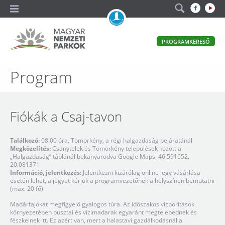
A
PROGRAMKERESŐ
magyar
állami
természetvédelem
Magyar
Program
hivatalos
honlapja
Nemzeti
Parkok
Fiókák a Csaj-tavon
Találkozó:
08:00 óra, Tömörkény, a régi halgazdaság bejáratánál
Megközelítés:
Csanytelek és Tömörkény települések között a
„Halgazdaság” táblánál bekanyarodva Google Maps: 46.591652,
20.081371
Információ, jelentkezés:
Jelentkezni kizárólag online jegy vásárlása
esetén lehet, a jegyet kérjük a programvezetőnek a helyszínen bemutatni
(max. 20 fő)
Madárfajokat megfigyelő gyalogos túra. Az időszakos vízborítások
környezetében pusztai és vízimadarak egyaránt megtelepednek és
fészkelnek itt. Ez azért van, mert a halastavi gazdálkodásnál a