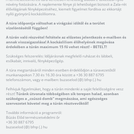
növény fotózására. A naplemente fénye jó lehetőséget biztosít a Zala-rét
élővilágának fényképezéséhez, kiemelt figyelmet fordítva az ekkortájt
nyíló gyönyörű kockásliliomra.
A túra időpontja változhat a virágzási időtől és a terület
vízelöntésétől függően!
A túrán való részvétel feltétele az előzetes jelentkezés e-mailben és
annak visszaigazolása! A kockásliliom élőhelyének megóvása
érdekében a túrán maximum 15 fő vehet részt! – BETELT!
Szükséges felszerelés: Időjárásnak megfelelő ruházat és lábbeli,
esőkabát, innivaló, fényképezőgép.
A túra megtartásáról minden esetben érdeklődjön a túravezetőtől
munkanapokon 7.30 és 16.30 óra között a +36 30 887 6795
telefonszámon, vagy e-mailben: buzaselod (@) bfnp (.) hu
Felhívjuk figyelmüket, hogy a túrán mindenki a saját felelősségére vesz
részt!
Túránk útvonala többségében sík terepen halad, azonban
szükséges a „csúszó domb” megmászása, ami egészséges
szervezetet követel meg a túrán résztvevőktől!
További információ a programról:
Búzás Előd természetvédelmi őr
+36 30 887 6795
buzaselod (@) bfnp (.) hu