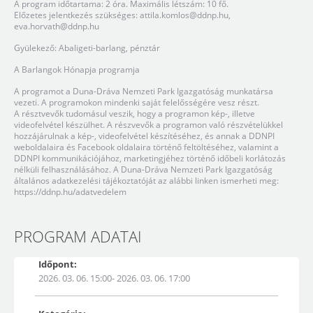
A program időtartama: 2 óra. Maximális létszám: 10 fő.
Előzetes jelentkezés szükséges:
attila.komlos@ddnp.hu
,
eva.horvath@ddnp.hu
Gyülekező: Abaligeti-barlang, pénztár
A Barlangok Hónapja programja
A programot a Duna-Dráva Nemzeti Park Igazgatóság munkatársa
vezeti. A programokon mindenki saját felelősségére vesz részt.
A résztvevők tudomásul veszik, hogy a programon kép-, illetve
videofelvétel készülhet. A részvevők a programon való részvételükkel
hozzájárulnak a kép-, videofelvétel készítéséhez, és annak a DDNPI
weboldalaira és Facebook oldalaira történő feltöltéséhez, valamint a
DDNPI kommunikációjához, marketingjéhez történő időbeli korlátozás
nélküli felhasználásához. A Duna-Dráva Nemzeti Park Igazgatóság
általános adatkezelési tájékoztatóját az alábbi linken ismerheti meg:
https://ddnp.hu/adatvedelem
PROGRAM ADATAI
Időpont:
2026. 03. 06. 15:00- 2026. 03. 06. 17:00