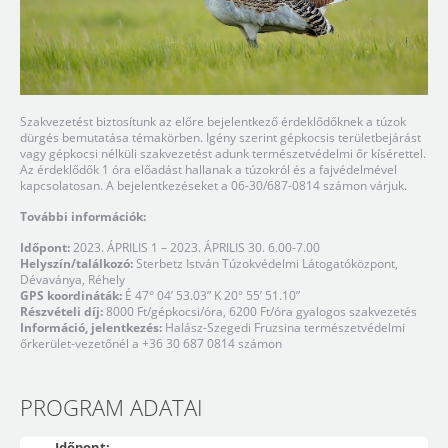
Szakvezetést biztosítunk az előre bejelentkező érdeklődőknek a túzok
dürgés bemutatása témakörben. Igény szerint gépkocsis területbejárást
vagy gépkocsi nélküli szakvezetést adunk természetvédelmi őr kísérettel.
Az érdeklődők 1 óra előadást hallanak a túzokról és a fajvédelmével
kapcsolatosan. A bejelentkezéseket a 06-30/687-0814 számon várjuk.
További információk:
Időpont:
2023. ÁPRILIS 1 – 2023. ÁPRILIS 30. 6.00-7.00
Helyszín/találkozó:
Sterbetz István Túzokvédelmi Látogatóközpont,
Dévaványa, Réhely
GPS koordináták:
É 47° 04’ 53.03” K 20° 55’ 51.10”
Részvételi díj:
8000 Ft/gépkocsi/óra, 6200 Ft/óra gyalogos szakvezetés
Információ, jelentkezés:
Halász-Szegedi Fruzsina természetvédelmi
őrkerület-vezetőnél a +36 30 687 0814 számon
PROGRAM ADATAI
Időpont: