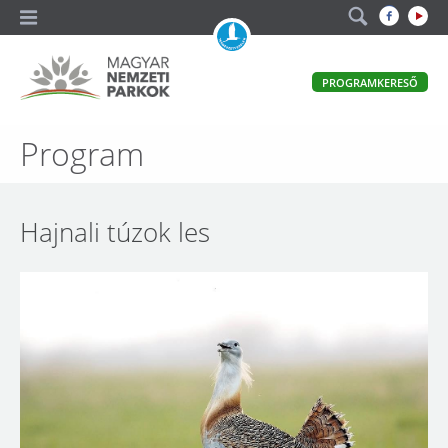
A
PROGRAMKERESŐ
magyar
állami
természetvédelem
Magyar
Program
hivatalos
honlapja
Nemzeti
Parkok
Hajnali túzok les