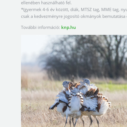
ellenében használható fel.
*(gyermek 4-6 év között, diák, MTSZ tag, MME tag, nyu
csak a kedvezményre jogosító okmányok bemutatása e
További információ:
knp.hu