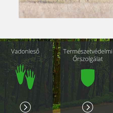
Vadonleső
Természetvédelmi
Őrszolgálat