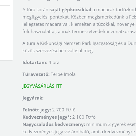
A túra során
saját gépkocsikkal
a madarak tartózkodá
megfigyelési pontokat. Közben megismerkedünk a Fels
jellegzetes madaraival, kiemelten a túzokkal, növényeiv
földhasználattal, annak természetvédelmi vonatkozása
A túra a Kiskunsági Nemzeti Park Igazgatóság és a Du
közös szervezésében valósul meg.
Időtartam:
4 óra
Túravezető:
Terbe Imola
JEGYVÁSÁRLÁS ITT
Jegyárak:
Felnőtt jegy:
2 700 Ft/fő
Kedvezményes jegy*:
2 100 Ft/fő
Nagycsaládos kedvezmény:
minimum 3 gyerek eseté
kedvezményes jegy vásárolható, ami a kedvezményre