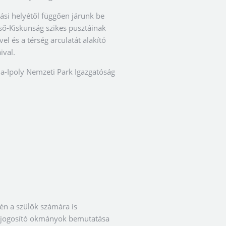
si helyétől függően járunk be
ő-Kiskunság szikes pusztáinak
el és a térség arculatát alakító
ival.
na-Ipoly Nemzeti Park Igazgatóság
n a szülők számára is
 jogosító okmányok bemutatása