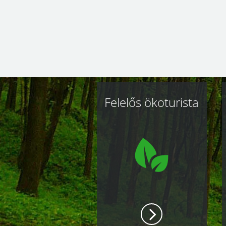
Kapcsolódó
Felelős ökoturista
oldalak