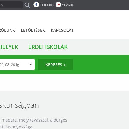
Facebook
Youtube
RÓLUNK
LETÖLTÉSEK
KAPCSOLAT
HELYEK
ERDEI ISKOLÁK
KERESÉS »
Kiskunságban
s madara, mely tavasszal, a dürgés
ti látványossága.