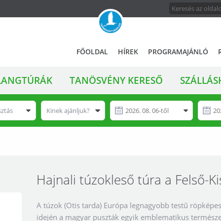
FŐMENÜ
A
FŐOLDAL
HÍREK
PROGRAMAJÁNLÓ
magyar
állami
LANGTÚRÁK
TANÖSVÉNY KERESŐ
SZÁLLÁS
természetvédelem
hivatalos
honlapja
sztás
Kinek ajánljuk?
Hajnali túzokleső túra a Felső-
A túzok (Otis tarda) Európa legnagyobb testű röpképe
idején a magyar puszták egyik emblematikus természe