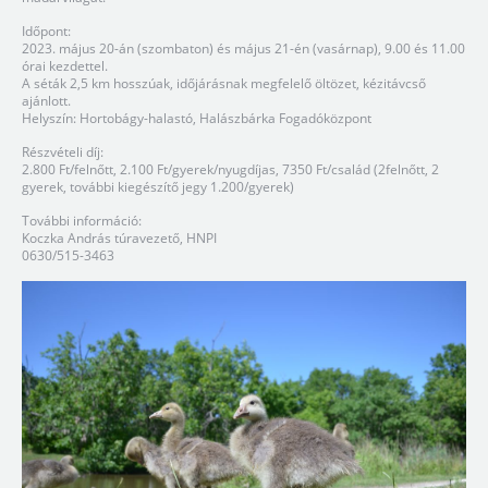
Időpont:
2023. május 20-án (szombaton) és május 21-én (vasárnap), 9.00 és 11.00
órai kezdettel.
A séták 2,5 km hosszúak, időjárásnak megfelelő öltözet, kézitávcső
ajánlott.
Helyszín: Hortobágy-halastó, Halászbárka Fogadóközpont
Részvételi díj:
2.800 Ft/felnőtt, 2.100 Ft/gyerek/nyugdíjas, 7350 Ft/család (2felnőtt, 2
gyerek, további kiegészítő jegy 1.200/gyerek)
További információ:
Koczka András túravezető, HNPI
0630/515-3463