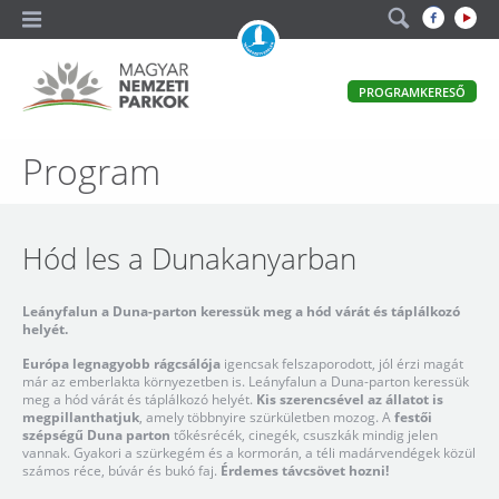
A
PROGRAMKERESŐ
magyar
állami
természetvédelem
Magyar
Program
hivatalos
honlapja
Nemzeti
Parkok
Hód les a Dunakanyarban
Leányfalun a Duna-parton keressük meg a hód várát és táplálkozó
helyét.
Európa legnagyobb rágcsálója
igencsak felszaporodott, jól érzi magát
már az emberlakta környezetben is. Leányfalun a Duna-parton keressük
meg a hód várát és táplálkozó helyét.
Kis szerencsével az állatot is
megpillanthatjuk
, amely többnyire szürkületben mozog. A
festői
szépségű Duna parton
tőkésrécék, cinegék, csuszkák mindig jelen
vannak. Gyakori a szürkegém és a kormorán, a téli madárvendégek közül
számos réce, búvár és bukó faj.
Érdemes távcsövet hozni!