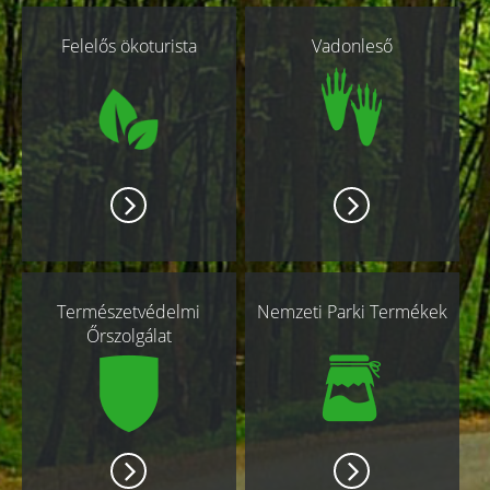
Kapcsolódó
Felelős ökoturista
Vadonleső
oldalak
Természetvédelmi
Nemzeti Parki Termékek
Őrszolgálat