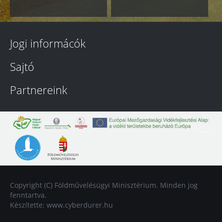
Jogi informácók
Sajtó
Partnereink
Copyright (C) Földművelésügyi Minisztérium. Minden jog
fenntartva.
Készítette:
www.cyberdurer.hu