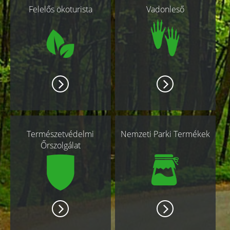
Felelős ökoturista
Vadonleső
oldalak
Természetvédelmi
Nemzeti Parki Termékek
Őrszolgálat