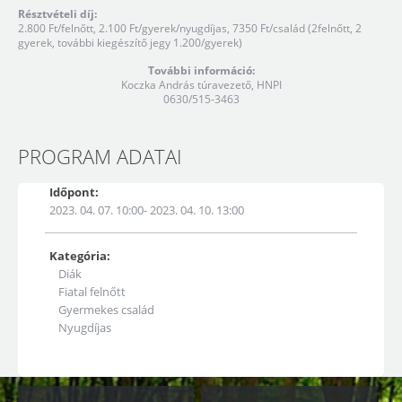
Résztvételi díj:
2.800 Ft/felnőtt, 2.100 Ft/gyerek/nyugdíjas, 7350 Ft/család (2felnőtt, 2
gyerek, további kiegészítő jegy 1.200/gyerek)
További információ:
Koczka András túravezető, HNPI
0630/515-3463
PROGRAM ADATAI
Időpont:
2023. 04. 07. 10:00- 2023. 04. 10. 13:00
Kategória:
Diák
Fiatal felnőtt
Gyermekes család
Nyugdíjas
Kapcsolódó