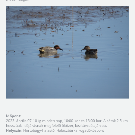
Időpont:
2023. április 07-10-ig minden nap, 10:00-kor és 13:00-kor. A séták 2,5 km
hosszúak, időjárásnak megfelelő öltözet, kézitávcső ajánlott.
Helyszín:
Hortobágy-halastó, Halászbárka Fogadóközpont