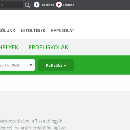
Facebook
Youtube
RÓLUNK
LETÖLTÉSEK
KAPCSOLAT
HELYEK
ERDEI ISKOLÁK
KERESÉS »
akvezetésével a Tisza-tó egyik
ence). Az ártéri erdő élővilágával,