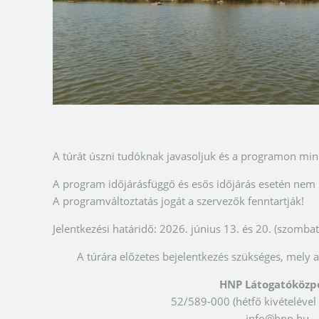
A túrát úszni tudóknak javasoljuk és a programon minde
A program időjárásfüggő és esős időjárás esetén nem
A programváltoztatás jogát a szervezők fenntartják!
Jelentkezési határidő: 2026. június 13. és 20. (szomba
A túrára előzetes bejelentkezés szükséges, mely a
HNP Látogatóközp
52/589-000 (hétfő kivételével
info@hnp.hu