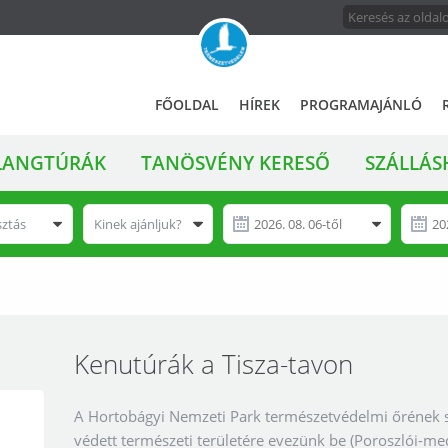
FŐMENÜ
A
FŐOLDAL
HÍREK
PROGRAMAJÁNLÓ
magyar
állami
LANGTÚRÁK
TANÖSVÉNY KERESŐ
SZÁLLÁS
természetvédelem
hivatalos
honlapja
sztás
Kinek ajánljuk?
Kenutúrák a Tisza-tavon
A Hortobágyi Nemzeti Park természetvédelmi őrének sz
védett természeti területére evezünk be (Poroszlói-med