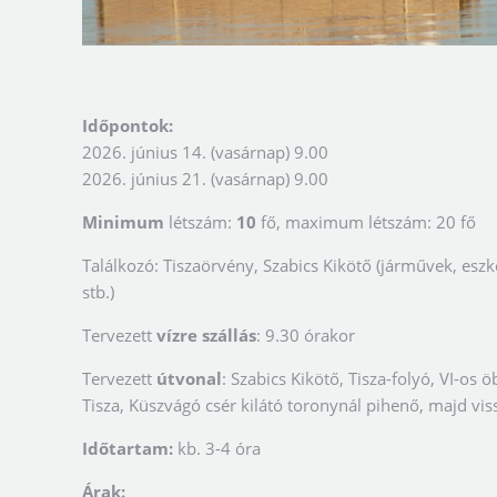
Időpontok:
2026. június 14. (vasárnap) 9.00
2026. június 21. (vasárnap) 9.00
Minimum
létszám:
10
fő, maximum létszám: 20 fő
Találkozó: Tiszaörvény, Szabics Kikötő (járművek, eszk
stb.)
Tervezett
vízre szállás
: 9.30 órakor
Tervezett
útvonal
: Szabics Kikötő, Tisza-folyó, VI-os ö
Tisza, Küszvágó csér kilátó toronynál pihenő, majd vis
Időtartam:
kb. 3-4 óra
Árak: