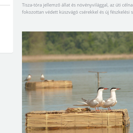
Tisza-tóra jellemző állat és növényvilággal, az úti célna
fokozottan védett küszvágó csérekkel és új fészkelés