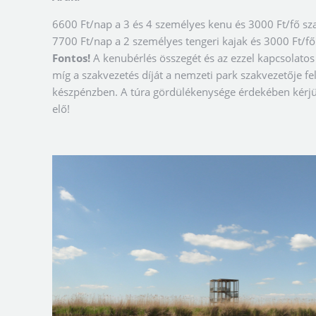
6600 Ft/nap a 3 és 4 személyes kenu és 3000 Ft/fő sza
7700 Ft/nap a 2 személyes tengeri kajak és 3000 Ft/fő 
Fontos!
A kenubérlés összegét és az ezzel kapcsolatos 
míg a szakvezetés díját a nemzeti park szakvezetője fe
készpénzben. A túra gördülékenysége érdekében kérjü
elő!