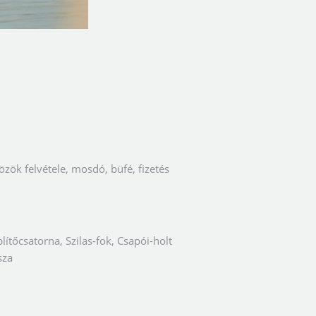
özök felvétele, mosdó, büfé, fizetés
blítőcsatorna, Szilas-fok, Csapói-holt
sza