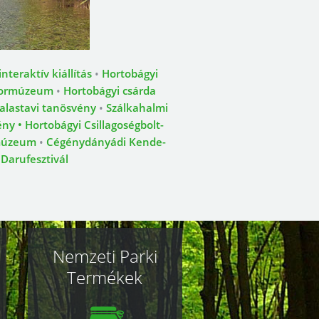
teraktív kiállítás
•
Hortobágyi
tormúzeum
•
Hortobágyi csárda
alastavi tanösvény
•
Szálkahalmi
ény
•
Hortobágyi Csillagoségbolt-
 múzeum
•
Cégénydányádi Kende-
•
Darufesztivál
Nemzeti Parki
Termékek