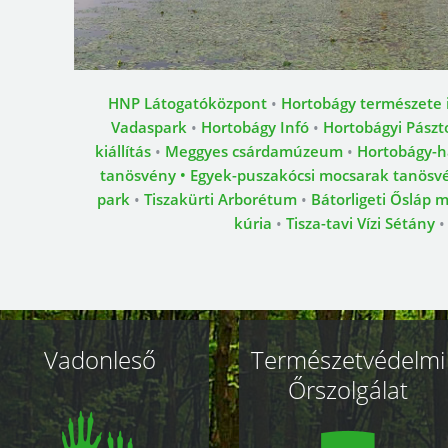
HNP Látogatóközpont
•
Hortobágy természete in
Vadaspark
•
Hortobágy Infó
•
Hortobágyi Pász
kiállítás
•
Meggyes csárdamúzeum
•
Hortobágy-h
tanösvény
•
Egyek-puszakócsi mocsarak tanösv
park
•
Tiszakürti Arborétum
•
Bátorligeti Ősláp
kúria
•
Tisza-tavi Vízi Sétány
Vadonleső
Természetvédelmi
Őrszolgálat