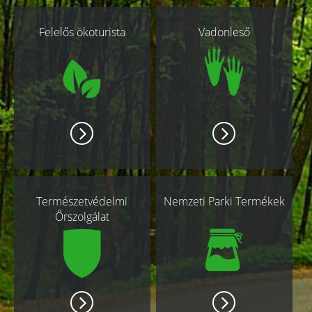
Kapcsolódó
Felelős ökoturista
Vadonleső
oldalak
Természetvédelmi
Nemzeti Parki Termékek
Őrszolgálat