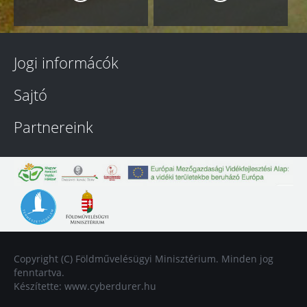
Jogi informácók
Sajtó
Partnereink
Copyright (C) Földművelésügyi Minisztérium. Minden jog
fenntartva.
Készítette:
www.cyberdurer.hu