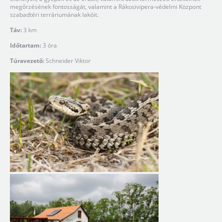
megőrzésének fontosságát, valamint a Rákosivipera-védelmi Központ
szabadtéri terráriumának lakóit.
Táv:
3 km
Időtartam:
3 óra
Túravezető:
Schneider Viktor