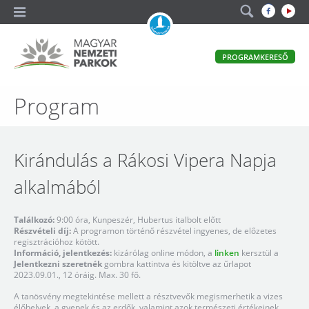
A
PROGRAMKERESŐ
magyar
állami
természetvédelem
Magyar
Program
hivatalos
honlapja
Nemzeti
Parkok
Kirándulás a Rákosi Vipera Napja
alkalmából
Találkozó:
9:00 óra, Kunpeszér, Hubertus italbolt előtt
Részvételi díj:
A programon történő részvétel ingyenes, de előzetes
regisztrációhoz kötött.
Információ, jelentkezés:
kizárólag online módon, a
linken
kersztül a
Jelentkezni szeretnék
gombra kattintva és kitöltve az űrlapot
2023.09.01., 12 óráig. Max. 30 fő.
A tanösvény megtekintése mellett a résztvevők megismerhetik a vizes
élőhelyek, a gyepek és az erdők, valamint azok természeti értékeinek