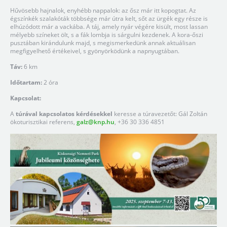
Hűvösebb hajnalok, enyhébb nappalok: az ősz már itt kopogtat. Az
égszínkék szalakóták többsége már útra kelt, sőt az ürgék egy része is
elhúzódott már a vackába. A táj, amely nyár végére kisült, most lassan
mélyebb színeket ölt, s a fák lombja is sárgulni kezdenek. A kora-őszi
pusztában kirándulunk majd, s megismerkedünk annak aktuálisan
megfigyelhető értékeivel, s gyönyörködünk a napnyugtában.
Táv:
6 km
Időtartam:
2 óra
Kapcsolat:
A
túrával kapcsolatos kérdésekkel
keresse a túravezetőt: Gál Zoltán
ökoturisztikai referens,
galz@knp.hu
, +36 30 336 4851