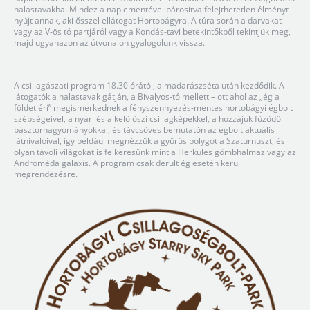
halastavakba. Mindez a naplementével párosítva felejthetetlen élményt
nyújt annak, aki ősszel ellátogat Hortobágyra. A túra során a darvakat
vagy az V-ös tó partjáról vagy a Kondás-tavi betekintőkből tekintjük meg,
majd ugyanazon az útvonalon gyalogolunk vissza.
A csillagászati program 18.30 órától, a madarászséta után kezdődik. A
látogatók a halastavak gátján, a Bivalyos-tó mellett – ott ahol az „ég a
földet éri” megismerkednek a fényszennyezés-mentes hortobágyi égbolt
szépségeivel, a nyári és a kelő őszi csillagképekkel, a hozzájuk fűződő
pásztorhagyományokkal, és távcsöves bemutatón az égbolt aktuális
látnivalóival, így például megnézzük a gyűrűs bolygót a Szaturnuszt, és
olyan távoli világokat is felkeresünk mint a Herkules gömbhalmaz vagy az
Androméda galaxis. A program csak derült ég esetén kerül
megrendezésre.