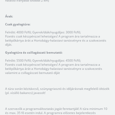
halastó irányába további 2 km)
Árak:
Csak gyalogtúra:
Felnőtt: 4000 Ft/fő; Gyerek/diák/nyugdíjas: 3000 Ft/fő;
Fizetés csak készpénzzel lehetséges! A program ára tartalmazza a
belépőkártya árát a Hortobágy-halastavi tanösvényre és a szakvezetés
díját.
Gyalogtúra és csillagászati bemutató:
Felnőtt: 5500 Ft/fő; Gyerek/diák/nyugdíjas: 4500 Ft/fő;
Fizetés csak készpénzzel lehetséges! A program ára tartalmazza a
belépőkártya árát a Hortobágy-halastavi tanösvényre a szakvezetés
valamint a csillagászati bemutató díját
A túra során kézitávcső, szúnyogriasztó és időjárásnak megfelelő öltözék
(pl. vízálló bakancs) javasolt!
A szervezők a programváltoztatás jogát fenntartják! A túra minimum 10
és max. 35 fő esetén indul. A programra előzetes bejelentkezés