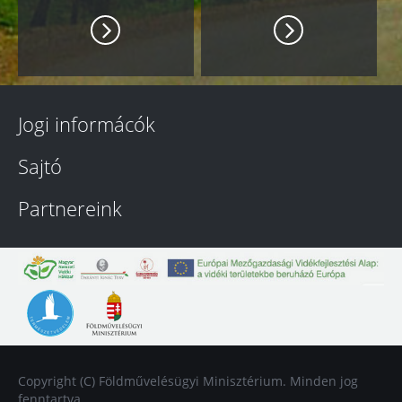
Jogi informácók
Sajtó
Partnereink
Copyright (C) Földművelésügyi Minisztérium. Minden jog
fenntartva.