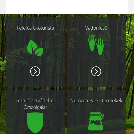
Kapcsolódó
Felelős ökoturista
Vadonleső
oldalak
Természetvédelmi
Nemzeti Parki Termékek
Őrszolgálat