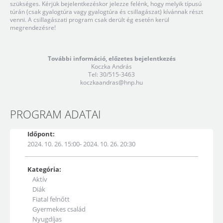
szükséges. Kérjük bejelentkezéskor jelezze felénk, hogy melyik típusú
túrán (csak gyalogtúra vagy gyalogtúra és csillagászat) kívánnak részt
venni. A csillagászati program csak derült ég esetén kerül
megrendezésre!
További információ, előzetes bejelentkezés
Koczka András
Tel: 30/515-3463
koczkaandras@hnp.hu
PROGRAM ADATAI
Időpont:
2024. 10. 26. 15:00- 2024. 10. 26. 20:30
Kategória:
Aktív
Diák
Fiatal felnőtt
Gyermekes család
Nyugdíjas