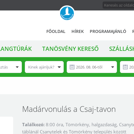
FŐMENÜ
A
FŐOLDAL
HÍREK
PROGRAMAJÁNLÓ
magyar
állami
LANGTÚRÁK
TANÖSVÉNY KERESŐ
SZÁLLÁS
természetvédelem
hivatalos
honlapja
sztás
Kinek ajánljuk?
Madárvonulás a Csaj-tavon
Találkozó:
8:00 óra, Tömörkény, halgazdaság, Csanyte
táblánál Csanytelek és Tömörkény település között