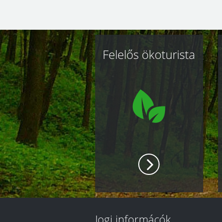
Kapcsolódó
Felelős ökoturista
oldalak
Jogi informácók