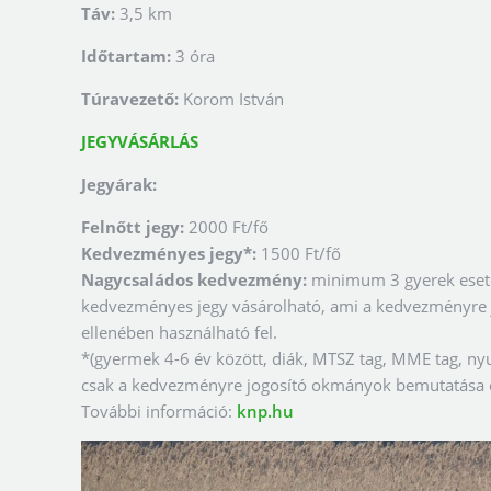
Táv:
3,5 km
Időtartam:
3 óra
Túravezető:
Korom István
JEGYVÁSÁRLÁS
Jegyárak:
Felnőtt jegy:
2000 Ft/fő
Kedvezményes jegy*:
1500 Ft/fő
Nagycsaládos kedvezmény:
minimum 3 gyerek eseté
kedvezményes jegy vásárolható, ami a kedvezményre
ellenében használható fel.
*(gyermek 4-6 év között, diák, MTSZ tag, MME tag, nyu
csak a kedvezményre jogosító okmányok bemutatása e
További információ:
knp.hu