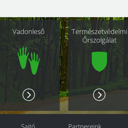
Vadonleső
Természetvédelmi
Őrszolgálat
Sajtó
Partnereink