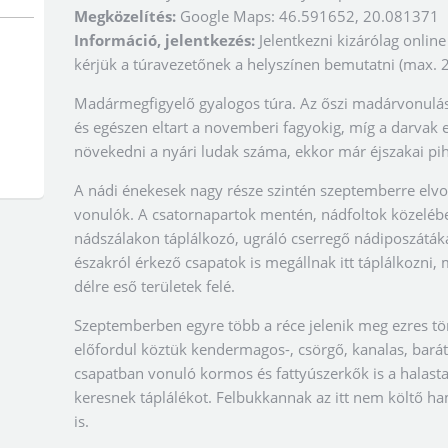
Megközelítés:
Google Maps: 46.591652, 20.081371
Információ, jelentkezés:
Jelentkezni kizárólag online 
kérjük a túravezetőnek a helyszínen bemutatni (max. 2
Madármegfigyelő gyalogos túra. Az őszi madárvonulás
és egészen eltart a novemberi fagyokig, míg a darvak 
növekedni a nyári ludak száma, ekkor már éjszakai p
A nádi énekesek nagy része szintén szeptemberre elvon
vonulók. A csatornapartok mentén, nádfoltok közeléb
nádszálakon táplálkozó, ugráló cserregő nádiposzátákat.
északról érkező csapatok is megállnak itt táplálkozni, 
délre eső területek felé.
Szeptemberben egyre több a réce jelenik meg ezres t
előfordul köztük kendermagos-, csörgő, kanalas, barát
csapatban vonuló kormos és fattyúszerkők is a halasta
keresnek táplálékot. Felbukkannak az itt nem költő ha
is.