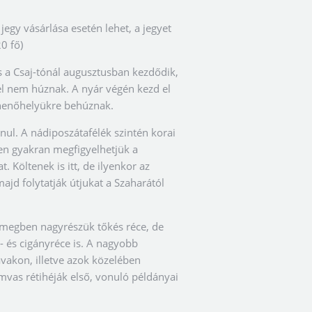
jegy vásárlása esetén lehet, a jegyet
0 fő)
 a Csaj-tónál augusztusban kezdődik,
el nem húznak. A nyár végén kezd el
ihenőhelyükre behúznak.
ul. A nádiposzátafélék szintén korai
en gyakran megfigyelhetjük a
 Költenek is itt, de ilyenkor az
majd folytatják útjukat a Szaharától
ömegben nagyrészük tőkés réce, de
- és cigányréce is. A nagyobb
vakon, illetve azok közelében
mvas rétihéják első, vonuló példányai