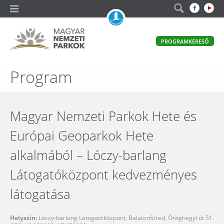
A
PROGRAMKERESŐ
magyar
állami
természetvédelem
Magyar
Program
hivatalos
honlapja
Nemzeti
Parkok
Magyar Nemzeti Parkok Hete és
Európai Geoparkok Hete
alkalmából – Lóczy-barlang
Látogatóközpont kedvezményes
látogatása
Helyszín:
Lóczy-barlang Látogatóközpont, Balatonfüred, Öreghegyi út 51.