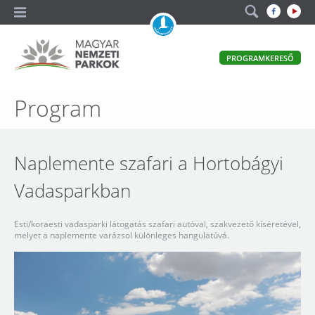
A
PROGRAMKERESŐ
magyar
állami
természetvédelem
Magyar
Program
hivatalos
honlapja
Nemzeti
Parkok
Naplemente szafari a Hortobágyi
Vadasparkban
Esti/koraesti vadasparki látogatás szafari autóval, szakvezető kíséretével,
melyet a naplemente varázsol különleges hangulatúvá.