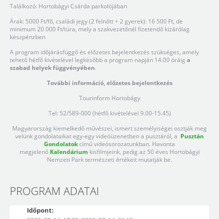
Találkozó: Hortobágyi Csárda parkolójában
Árak: 5000 Ft/fő, családi jegy (2 felnőtt + 2 gyerek): 16 500 Ft, de
minimum 20 000 Ft/túra, mely a szakvezetőnél fizetendő kizárólag
készpénzben
A program időjárásfüggő és előzetes bejelentkezés szükséges, amely
tehető hétfő kivételével legkésőbb a program napján 14.00 óráig
a
szabad helyek függvényében
.
További információ, előzetes bejelentkezés
Tourinform Hortobágy
Tel: 52/589-000 (hétfő kivételével 9.00-15.45)
Magyarország kiemelkedő művészei, ismert személyiségei osztják meg
velünk gondolataikat egy-egy videóüzenetben a pusztáról, a
Pusztán
Gondolatok
című videósorozatunkban. Havonta
megjelenő
Kalendárium
kisfilmjeink, pedig az 50 éves Hortobágyi
Nemzeti Park természeti értékeit mutatják be.
PROGRAM ADATAI
Időpont: