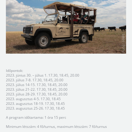
Időpontok:
2023. június 30. – július 1. 17.30, 18.45, 20.00
2023. július 7-8. 17.30, 18.45, 20.00
2023. július 14-15. 17.30, 18.45, 20.00
2023. július 21-22. 17.30, 18.45, 20.00
2023. július 28-29. 17.30, 18.45, 20.00
2023. augusztus 4-5. 17.30, 18.45
2023. augusztus 18-19. 17.30, 18.45
2023. augusztus 25-26. 17.30, 18.45
A program időtartama: 1 óra 15 perc
Minimum létszám: 4 fő/turnus, maximum létszám: 7 fő/turnus