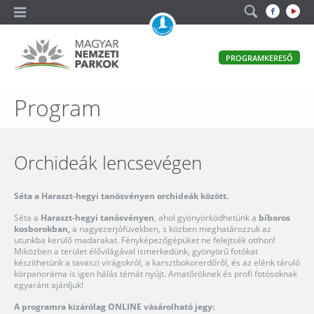
A
PROGRAMKERESŐ
magyar
állami
természetvédelem
Magyar
Program
hivatalos
honlapja
Nemzeti
Parkok
Orchideák lencsevégen
Séta a Haraszt-hegyi tanösvényen orchideák között.
Séta a
Haraszt-hegyi tanösvényen
, ahol gyönyörködhetünk a
bíboros
kosborokban
,
a nagyezerjófüvekben, s közben meghatározzuk az
utunkba kerülő madarakat. Fényképezőgépüket ne felejtsék otthon!
Miközben a terület élővilágával ismerkedünk, gyönyörű fotókat
készíthetünk a tavaszi virágokról, a karsztbokorerdőről, és az elénk táruló
körpanoráma is igen hálás témát nyújt. Amatőröknek és profi fotósoknak
egyaránt ajánljuk!
A programra kizárólag ONLINE vásárolható jegy: