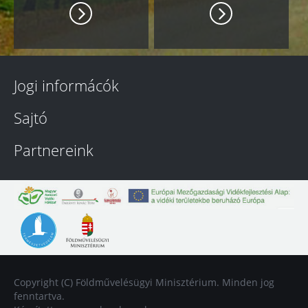
Jogi informácók
Sajtó
Partnereink
Copyright (C) Földművelésügyi Minisztérium. Minden jog
fenntartva.