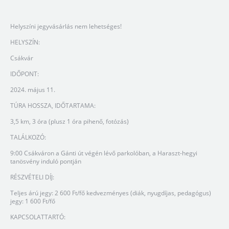
Helyszíni jegyvásárlás nem lehetséges!
HELYSZÍN:
Csákvár
IDŐPONT:
2024. május 11.
TÚRA HOSSZA, IDŐTARTAMA:
3,5 km, 3 óra (plusz 1 óra pihenő, fotózás)
TALÁLKOZÓ:
9:00 Csákváron a Gánti út végén lévő parkolóban, a Haraszt-hegyi
tanösvény induló pontján
RÉSZVÉTELI DÍJ:
Teljes árú jegy: 2 600 Ft/fő kedvezményes (diák, nyugdíjas, pedagógus)
jegy: 1 600 Ft/fő
KAPCSOLATTARTÓ: