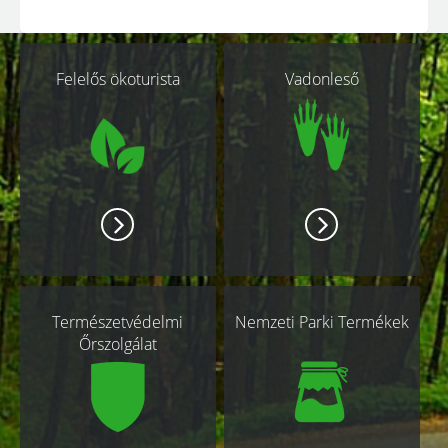
Kapcsolódó
Felelős ökoturista
Vadonleső
oldalak
Természetvédelmi
Nemzeti Parki Termékek
Őrszolgálat