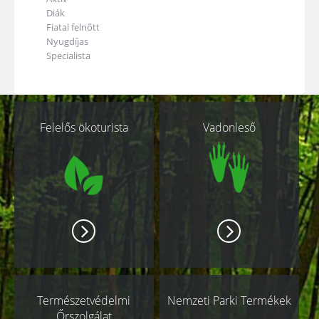
Diák
Fiatal felnőtt
Nyugdíjas
Specialista
Kapcsolódó
Felelős ökoturista
Vadonleső
oldalak
Természetvédelmi
Nemzeti Parki Termékek
Őrszolgálat