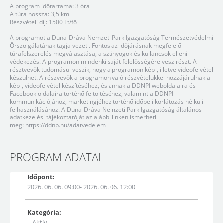
A program időtartama: 3 óra
A túra hossza: 3,5 km
Részvételi díj: 1500 Ft/fő
A programot a Duna-Dráva Nemzeti Park Igazgatóság Természetvédelmi
Őrszolgálatának tagja vezeti. Fontos az időjárásnak megfelelő
túrafelszerelés megválasztása, a szúnyogok és kullancsok elleni
védekezés. A programon mindenki saját felelősségére vesz részt. A
résztvevők tudomásul veszik, hogy a programon kép-, illetve videofelvétel
készülhet. A részvevők a programon való részvételükkel hozzájárulnak a
kép-, videofelvétel készítéséhez, és annak a DDNPI weboldalaira és
Facebook oldalaira történő feltöltéséhez, valamint a DDNPI
kommunikációjához, marketingjéhez történő időbeli korlátozás nélküli
felhasználásához. A Duna-Dráva Nemzeti Park Igazgatóság általános
adatkezelési tájékoztatóját az alábbi linken ismerheti
meg: https://ddnp.hu/adatvedelem
PROGRAM ADATAI
Időpont:
2026. 06. 06. 09:00- 2026. 06. 06. 12:00
Kategória:
Aktív