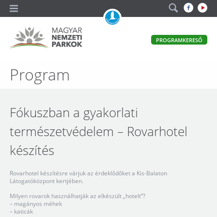
A
PROGRAMKERESŐ
magyar
állami
természetvédelem
Magyar
Program
hivatalos
honlapja
Nemzeti
Parkok
Fókuszban a gyakorlati
természetvédelem – Rovarhotel
készítés
Rovarhotel készítésre várjuk az érdeklődőket a Kis-Balaton
Látogatóközpont kertjében.
Milyen rovarok használhatják az elkészült „hotelt”?
– magányos méhek
– katicák