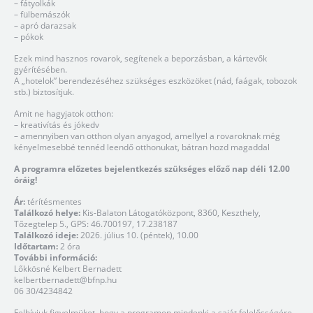
– fátyolkák
– fülbemászók
– apró darazsak
– pókok
Ezek mind hasznos rovarok, segítenek a beporzásban, a kártevők
gyérítésében.
A „hotelok” berendezéséhez szükséges eszközöket (nád, faágak, tobozok
stb.) biztosítjuk.
Amit ne hagyjatok otthon:
– kreativítás és jókedv
– amennyiben van otthon olyan anyagod, amellyel a rovaroknak még
kényelmesebbé tennéd leendő otthonukat, bátran hozd magaddal
A programra előzetes bejelentkezés szükséges előző nap déli 12.00
óráig!
Ár:
térítésmentes
Találkozó helye:
Kis-Balaton Látogatóközpont, 8360, Keszthely,
Tőzegtelep 5., GPS: 46.700197, 17.238187
Találkozó ideje:
2026. július 10. (péntek), 10.00
Időtartam:
2 óra
További információ:
Lőkkösné Kelbert Bernadett
kelbertbernadett@bfnp.hu
06 30/4234842
Felhívjuk figyelmüket, hogy a programon mindenki a saját felelősségére