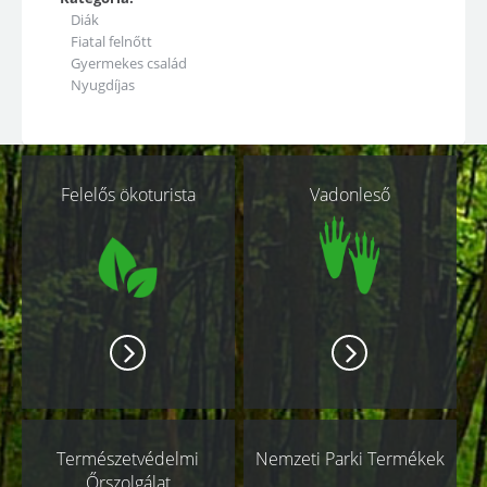
Diák
Fiatal felnőtt
Gyermekes család
Nyugdíjas
Kapcsolódó
Felelős ökoturista
Vadonleső
oldalak
Természetvédelmi
Nemzeti Parki Termékek
Őrszolgálat