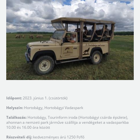
Időpont:
2023. június 1. (csütörtök)
Helyszín:
Hortobágy, Hortobágyi Vadaspark
Találkozás:
Hortobágy, Tourinform iroda (Hortobágyi csárda épülete),
ahonnan a nemzeti park járműve szállítja a vendégeket a vadasparkba
10.00 és 16.00 óra között
Részvételi díj:
kedvezményes árú 1250 Ft/fő