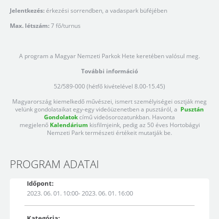
Jelentkezés:
érkezési sorrendben, a vadaspark büféjében
Max. létszám:
7 fő/turnus
A program a Magyar Nemzeti Parkok Hete keretében valósul meg.
További információ
52/589-000 (hétfő kivételével 8.00-15.45)
Magyarország kiemelkedő művészei, ismert személyiségei osztják meg
velünk gondolataikat egy-egy videóüzenetben a pusztáról, a
Pusztán
Gondolatok
című videósorozatunkban. Havonta
megjelenő
Kalendárium
kisfilmjeink, pedig az 50 éves Hortobágyi
Nemzeti Park természeti értékeit mutatják be.
PROGRAM ADATAI
Időpont:
2023. 06. 01. 10:00- 2023. 06. 01. 16:00
Kategória: