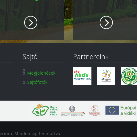
Sajtó
Partnereink
Megjelenések
Sajtófotók
térium. Minden jog fenntartva.