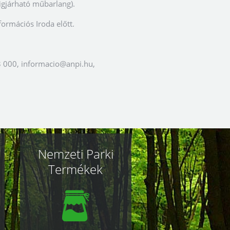
igjárható műbarlang).
ormációs Iroda előtt.
3 000,
informacio@anpi.hu
,
Nemzeti Parki
Termékek