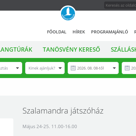
FŐMENÜ
A
FŐOLDAL
HÍREK
PROGRAMAJÁNLÓ
magyar
állami
LANGTÚRÁK
TANÖSVÉNY KERESŐ
SZÁLLÁS
természetvédelem
hivatalos
honlapja
sztás
Kinek ajánljuk?
Szalamandra játszóház
Május 24-25. 11.00-16.00