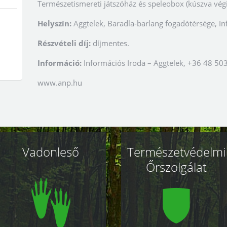
Természetismereti játszóház és speleobox (kúszva vég
Helyszín:
Aggtelek, Baradla-barlang fogadótérsége, Inf
Részvételi díj:
díjmentes.
Információ:
Információs Iroda – Aggtelek, +36 48 50
www.anp.hu
Vadonleső
Természetvédelmi
Őrszolgálat