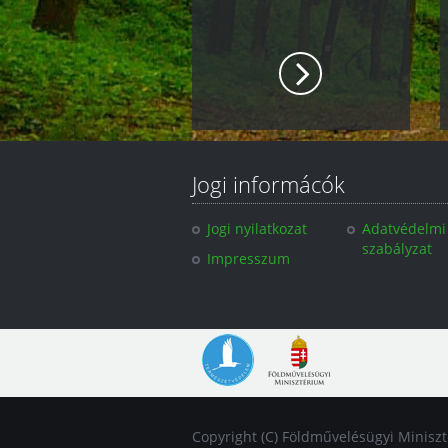
Jogi informácók
Jogi nyilatkozat
Adatvédelmi
szabályzat
Impresszum
Copyright (C) Földművelésügyi Minisz