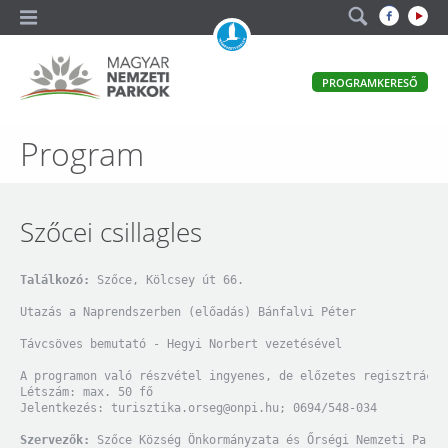
A
PROGRAMKERESŐ
magyar
állami
természetvédelem
Magyar
Program
hivatalos
honlapja
Nemzeti
Parkok
Szőcei csillagles
Találkozó:
 Szőce, Kölcsey út 66.

Utazás a Naprendszerben (előadás) Bánfalvi Péter

Távcsöves bemutató - Hegyi Norbert vezetésével

A programon való részvétel ingyenes, de előzetes regisztráció
Létszám: max. 50 fő

Jelentkezés: 
turisztika.orseg@onpi.hu
; 0694/548-034

Szervezők:
 Szőce Község Önkormányzata és Őrségi Nemzeti Park 