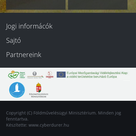
Jogi informácók
Sajtó
Partnereink
Copyright (C) Földművelésügyi Minisztérium. Minden jog
fenntartva.
Készítette:
www.cyberdurer.hu