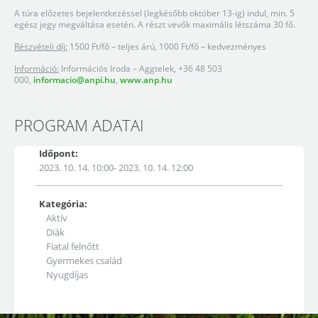
A túra előzetes bejelentkezéssel (legkésőbb október 13-ig) indul, min. 5
egész jegy megváltása esetén. A részt vevők maximális létszáma 30 fő.
Részvételi díj:
1500 Ft/fő – teljes árú, 1000 Ft/fő – kedvezményes
Információ:
Információs Iroda – Aggtelek, +36 48 503
000,
informacio@anpi.hu
,
www.anp.hu
PROGRAM ADATAI
Időpont:
2023. 10. 14. 10:00- 2023. 10. 14. 12:00
Kategória:
Aktív
Diák
Fiatal felnőtt
Gyermekes család
Nyugdíjas