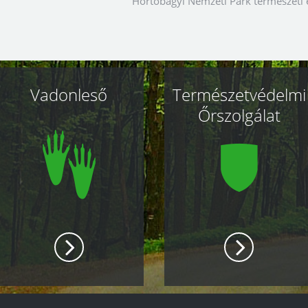
Hortobágyi Nemzeti Park természeti é
Vadonleső
Természetvédelmi
Őrszolgálat