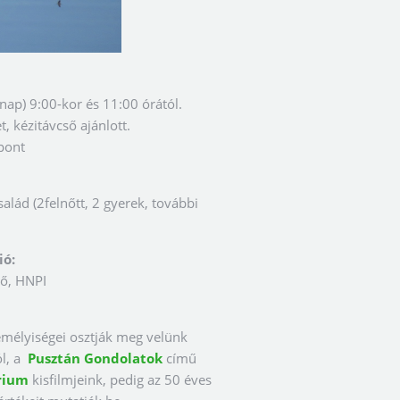
ap) 9:00-kor és 11:00 órától.
, kézitávcső ajánlott.
pont
alád (2felnőtt, 2 gyerek, további
ió:
ő, HNPI
mélyiségei osztják meg velünk
ól, a
Pusztán Gondolatok
című
rium
kisfilmjeink, pedig az 50 éves