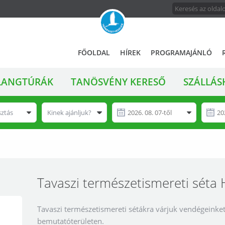
FŐMENÜ
A
FŐOLDAL
HÍREK
PROGRAMAJÁNLÓ
magyar
állami
LANGTÚRÁK
TANÖSVÉNY KERESŐ
SZÁLLÁS
természetvédelem
hivatalos
honlapja
sztás
Kinek ajánljuk?
Tavaszi természetismereti séta
Tavaszi természetismereti sétákra várjuk vendégeinket
bemutatóterületen.