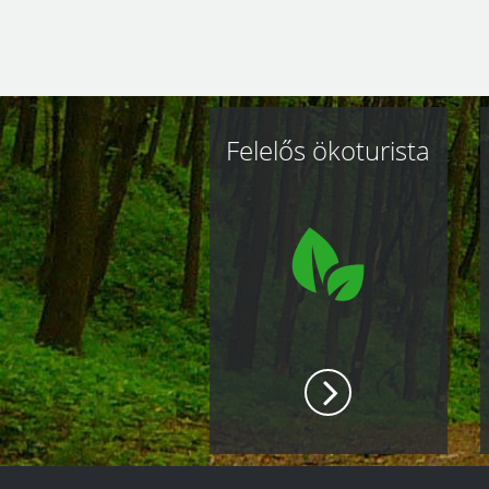
Kapcsolódó
Felelős ökoturista
oldalak