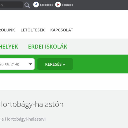
Facebook
Youtube
RÓLUNK
LETÖLTÉSEK
KAPCSOLAT
HELYEK
ERDEI ISKOLÁK
KERESÉS »
 Hortobágy-halastón
 a Hortobágyi-halastavi