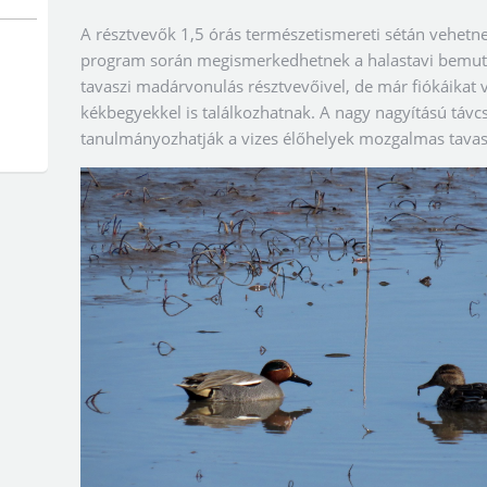
A résztvevők 1,5 órás természetismereti sétán vehetne
program során megismerkedhetnek a halastavi bemutató
tavaszi madárvonulás résztvevőivel, de már fiókáikat 
kékbegyekkel is találkozhatnak. A nagy nagyítású távcs
tanulmányozhatják a vizes élőhelyek mozgalmas tavas