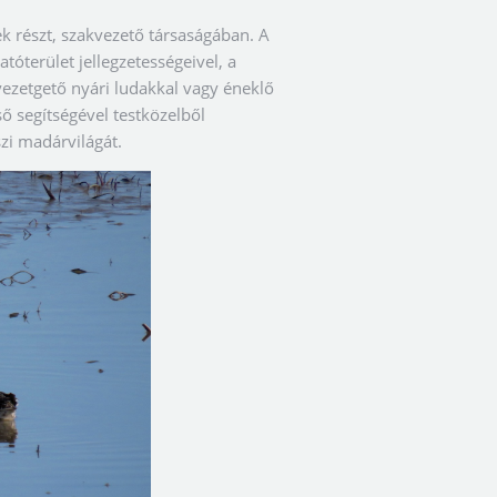
k részt, szakvezető társaságában. A
terület jellegzetességeivel, a
vezetgető nyári ludakkal vagy éneklő
ő segítségével testközelből
zi madárvilágát.