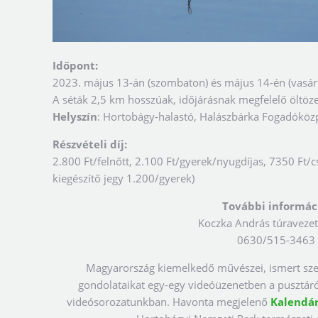
Időpont:
2023. május 13-án (szombaton) és május 14-én (vasárn
A séták 2,5 km hosszúak, időjárásnak megfelelő öltözet
Helyszín
: Hortobágy-halastó, Halászbárka Fogadóköz
Részvételi díj:
2.800 Ft/felnőtt, 2.100 Ft/gyerek/nyugdíjas, 7350 Ft/cs
kiegészítő jegy 1.200/gyerek)
További informác
Koczka András túravezet
0630/515-3463
Magyarország kiemelkedő művészei, ismert sze
gondolataikat egy-egy videóüzenetben a pusztár
videósorozatunkban. Havonta megjelenő
Kalendá