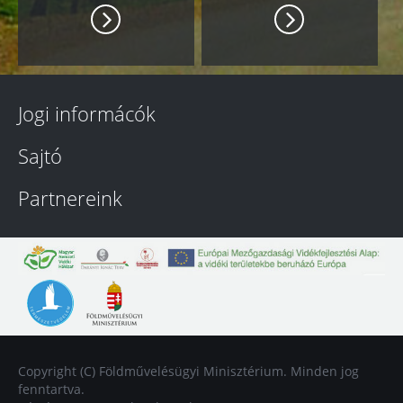
Jogi informácók
Sajtó
Partnereink
Copyright (C) Földművelésügyi Minisztérium. Minden jog
fenntartva.