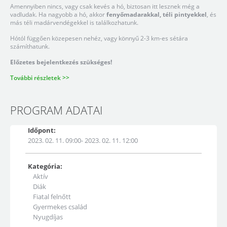
Amennyiben nincs, vagy csak kevés a hó, biztosan itt lesznek még a
vadludak. Ha nagyobb a hó, akkor
fenyőmadarakkal, téli pintyekkel
, és
más téli madárvendégekkel is találkozhatunk.
Hótól függően közepesen nehéz, vagy könnyű 2-3 km-es sétára
számíthatunk.
Előzetes bejelentkezés szükséges!
További részletek >>
PROGRAM ADATAI
Időpont:
2023. 02. 11. 09:00- 2023. 02. 11. 12:00
Kategória:
Aktív
Diák
Fiatal felnőtt
Gyermekes család
Nyugdíjas