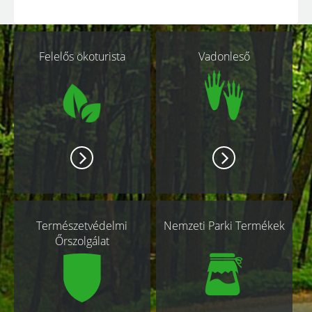
Kapcsolódó
Felelős ökoturista
Vadonleső
oldalak
Természetvédelmi
Nemzeti Parki Termékek
Őrszolgálat