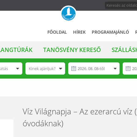
FŐMENÜ
A
FŐOLDAL
HÍREK
PROGRAMAJÁNLÓ
magyar
állami
LANGTÚRÁK
TANÖSVÉNY KERESŐ
SZÁLLÁS
természetvédelem
hivatalos
honlapja
sztás
Kinek ajánljuk?
Víz Világnapja – Az ezerarcú víz 
óvodáknak)