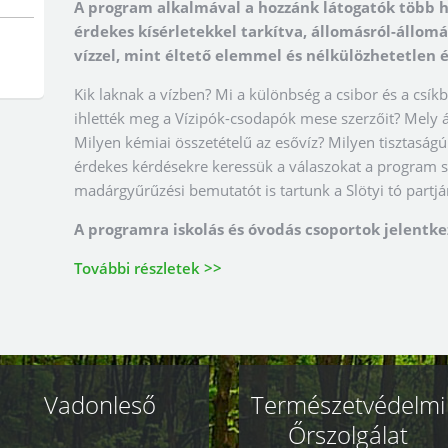
A program alkalmával a hozzánk látogatók több h
érdekes kísérletekkel tarkítva, állomásról-állo
vízzel, mint éltető elemmel és nélkülözhetetlen é
Kik laknak a vízben? Mi a különbség a csibor és a csík
ihlették meg a Vízipók-csodapók mese szerzőit? Mely á
Milyen kémiai összetételű az esővíz? Milyen tisztaságú
érdekes kérdésekre keressük a válaszokat a program 
madárgyűrűzési bemutatót is tartunk a Slötyi tó partjá
A programra iskolás és óvodás csoportok jelentke
További részletek >>
Vadonleső
Természetvédelmi
Őrszolgálat