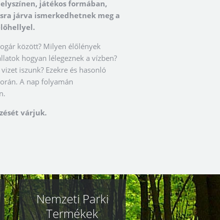
elyszínen, játékos formában,
másra járva ismerkedhetnek meg a
lőhellyel.
bogár között? Milyen élőlények
llatok hogyan lélegeznek a vízben?
 vizet iszunk? Ezekre és hasonló
során. A nap folyamán
n.
zését várjuk.
Nemzeti Parki
Termékek