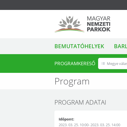
ALMENÜ
Magyar Nemzeti
BEMUTATÓHELYEK
BAR
Parkok
PROGRAMKERESŐ
Megye vála
Program
PROGRAM ADATAI
Időpont:
2023. 03. 25. 10:00- 2023. 03. 25. 14:00