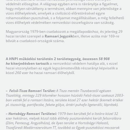
védelmét elősegítse. A világnap egyben arra is ráirányítja a figyelmet,
hogy milyen sérülékeny a természet, abban mennyire van jelentősége a
vizes élőhelyeknek, amelyek a civilizáció előretörésével egyre
rohamosabban pusztulnak, s a folyamat megállításában, a még fellelhető
vizes élőhelyek védelmében nemzetközi összefogásra van szükség.
Magyarország 1979-ben csatlakozott a megállapodáshoz, és jelenleg 29
hazai terület szerepel a
Ramsari Jegyzék
ben, illetve azóta már 169-re
bővült a csatlakozó országok száma.
A HNPI működési területén 2 területegység, összesen
58 908
ha
kiterjedésben tartozik
a nemzetközi védelem hatálya alá, s ezzel
hazai viszonylatban az egyik legszámottevőbb részarányt képviselik a
közel
260 ezer ha
hazai ramsari élőhelyből.
–
Felső-Tisza Ramsari Terület:
A Tisza mentén Tiszabecstől egészen
Tiszalökig, mintegy 229 kilométer hosszan húzódó Felső-tiszai szakaszt 2003-
ban vették fel a ramsari listára, területe közel 27 ezer hektár (kiemelt értékei
pl. tiszavirág, partifecske, fekete gólya, ártéri puhafa ligeterdői, láprétek).
– Hortobágy Ramsari Területei:
1979-ben kerültek fel a listára közel 32
ezer hektáron, melyek közül több élőhely pusztanévként került felsorolásra
(Zám, Pentezug, Angyalháza), de ilyen terület a Hortobágyi Halastó,
Tiszafüredi Madárrezervátum TT, továbbá az Egyek-pusztakócsi mocsarak