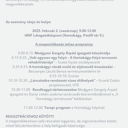
megemlékezését.
Az esemény ideje és helye:
2025. február 2. (vasárnap), 9.00-12.00
HNP Látogatóközpont (Hortobágy, Petőfi tér 9.)
A megemlékezés teljes programja
9.00-9.15:
Medgyesi Gergely Árpád igazgató
köszöntőj
e
9.15-9.35:
„Volt egyszer egy folyó – A Hortobágy-folyó tervezett
rehabilitációja”
– Szabó Gyula osztályvezető
9.35-9.55:
A hortobágyi rónák múló és eljövendő évszázadai
–
Bessenyei László Bence természetvédelmi őr
9.55-10.10:
Szünet
10.10-10.30:
„Láncolatba rendezett vizes élőhelyek”
– Ecsedi Zoltán
projektvezető, HTE
10.30-11.00:
Rendhagyó tárlatvezetése
Medgyesi Gergely Árpád
igazgató és Danyi zoltán szakmai tanácsadó közreműködésével a „A
Hortobágy természete” kiállításban
1
1.00-12.00:
Terepi program
a Hortobágy folyónál
REGISZTRÁCIÓHOZ KÖTÖTT!
A megemlékezésen való részvétel ingyenes, de regisztrációhoz kötött,
mivel létszámkorlátos a hely befogadó képessége.