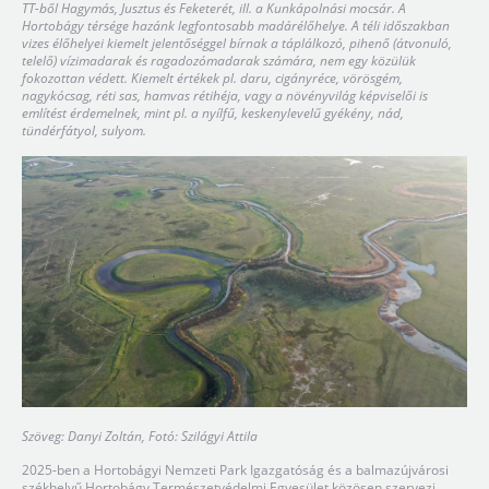
TT-ből Hagymás, Jusztus és Feketerét, ill. a Kunkápolnási mocsár. A
Hortobágy térsége hazánk legfontosabb madárélőhelye. A téli időszakban
vizes élőhelyei kiemelt jelentőséggel bírnak a táplálkozó, pihenő (átvonuló,
telelő) vízimadarak és ragadozómadarak számára, nem egy közülük
fokozottan védett. Kiemelt értékek pl. daru, cigányréce, vörösgém,
nagykócsag, réti sas, hamvas rétihéja, vagy a növényvilág képviselői is
említést érdemelnek, mint pl. a nyílfű, keskenylevelű gyékény, nád,
tündérfátyol, sulyom.
Szöveg: Danyi Zoltán, Fotó: Szilágyi Attila
2025-ben a Hortobágyi Nemzeti Park Igazgatóság és a balmazújvárosi
székhelyű Hortobágy Természetvédelmi Egyesület közösen szervezi