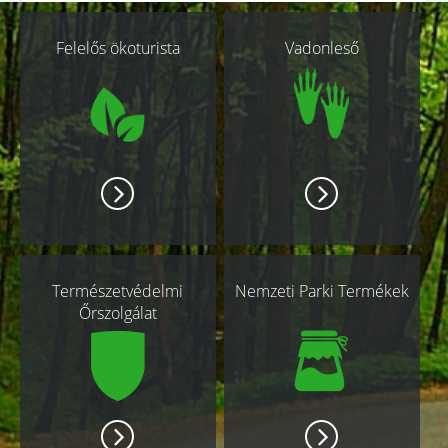
Kapcsolódó
Felelős ökoturista
Vadonleső
oldalak
Természetvédelmi
Nemzeti Parki Termékek
Őrszolgálat