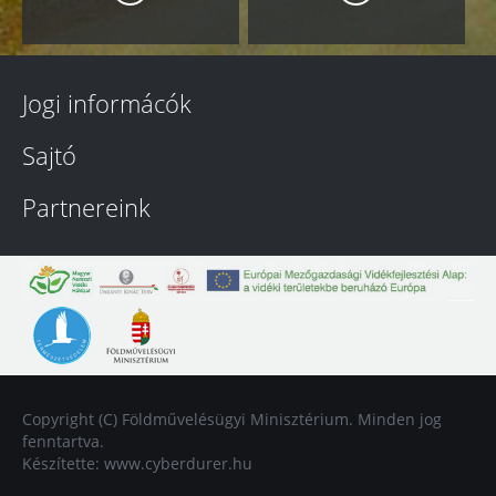
Jogi informácók
Sajtó
Partnereink
Copyright (C) Földművelésügyi Minisztérium. Minden jog
fenntartva.
Készítette:
www.cyberdurer.hu