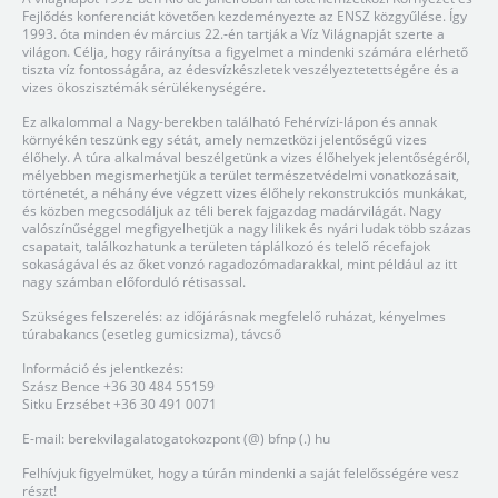
Fejlődés konferenciát követően kezdeményezte az ENSZ közgyűlése. Így
1993. óta minden év március 22.-én tartják a Víz Világnapját szerte a
világon. Célja, hogy ráirányítsa a figyelmet a mindenki számára elérhető
tiszta víz fontosságára, az édesvízkészletek veszélyeztetettségére és a
vizes ökoszisztémák sérülékenységére.
Ez alkalommal a Nagy-berekben található Fehérvízi-lápon és annak
környékén teszünk egy sétát, amely nemzetközi jelentőségű vizes
élőhely. A túra alkalmával beszélgetünk a vizes élőhelyek jelentőségéről,
mélyebben megismerhetjük a terület természetvédelmi vonatkozásait,
történetét, a néhány éve végzett vizes élőhely rekonstrukciós munkákat,
és közben megcsodáljuk az téli berek fajgazdag madárvilágát. Nagy
valószínűséggel megfigyelhetjük a nagy lilikek és nyári ludak több százas
csapatait, találkozhatunk a területen táplálkozó és telelő récefajok
sokaságával és az őket vonzó ragadozómadarakkal, mint például az itt
nagy számban előforduló rétisassal.
Szükséges felszerelés: az időjárásnak megfelelő ruházat, kényelmes
túrabakancs (esetleg gumicsizma), távcső
Információ és jelentkezés:
Szász Bence +36 30 484 55159
Sitku Erzsébet +36 30 491 0071
E-mail: berekvilagalatogatokozpont (@) bfnp (.) hu
Felhívjuk figyelmüket, hogy a túrán mindenki a saját felelősségére vesz
részt!