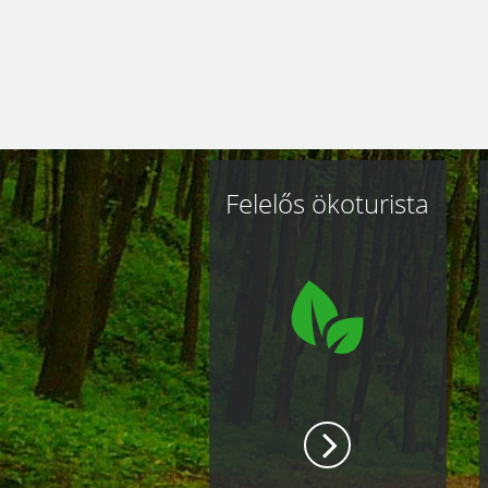
Kapcsolódó
Felelős ökoturista
oldalak