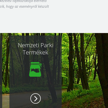
kezelési tájékoztatója elérhető
zik, hogy az eseményről készült
Nemzeti Parki
Termékek