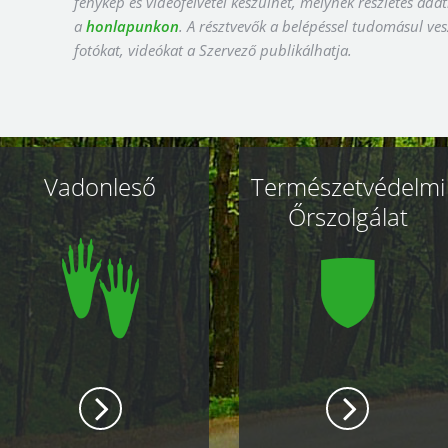
fénykép és videofelvétel készülhet, melynek részletes adat
a
honlapunkon
. A résztvevők a belépéssel tudomásul ves
fotókat, videókat a Szervező publikálhatja.
Vadonleső
Természetvédelmi
Őrszolgálat