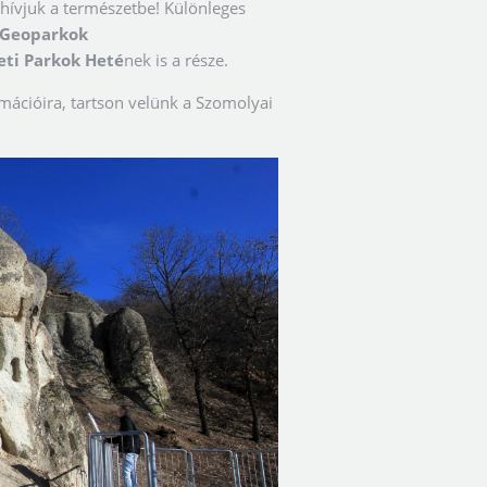
 hívjuk a természetbe! Különleges
 Geoparkok
ti Parkok Heté
nek is a része.
rmációira, tartson velünk a Szomolyai