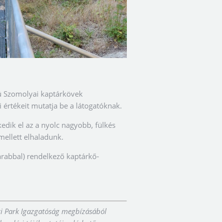
gú Szomolyai kaptárkövek
 értékeit mutatja be a látogatóknak.
edik el az a nyolc nagyobb, fülkés
mellett elhaladunk.
arabbal) rendelkező kaptárkő-
ti Park Igazgatóság megbízásából