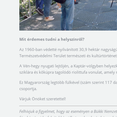
Mit érdemes tudni a helyszínről?
Az 1960-ban védetté nyilvánított 30,9 hektár nagysá
Természetvédelmi Terület természeti és kultúrtörténeti
A Vén-hegy nyugati lejtőjén, a Kaptár-völgyben helyezk
sziklára és kőkúpra tagolódó riolittufa vonulat, amely 
Ez Magyarország legtöbb fülkével (szám szerint 117 d
csoportja.
Várjuk Önöket szeretettel!
Felhívjuk a figyelmet, hogy az eseményen a Bükki Nemze