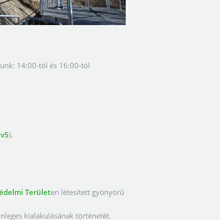
nk: 14:00-tól és 16:00-tól
Uv5
).
édelmi Terület
en létesített gyönyörű
nleges kialakulásának történetét.