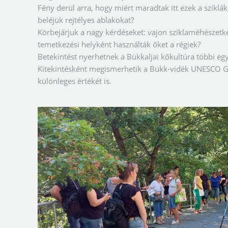
Fény derül arra, hogy miért maradtak itt ezek a sziklák
beléjük rejtélyes ablakokat?
Körbejárjuk a nagy kérdéseket: vajon sziklaméhészetké
temetkezési helyként használták őket a régiek?
Betekintést nyerhetnek a Bükkaljai kőkultúra többi egy
Kitekintésként megismerhetik a Bükk-vidék UNESCO Gl
különleges értékét is.