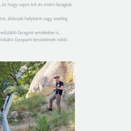
, és hogy vajon kik és miért faragtak
nt, áldozati helyként vagy esetleg
edülálló faragott emlékébe is.
obális Geopark területének többi