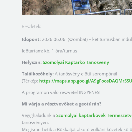
Részletek:
Időpont:
2026.06.06. (szombat) – két turnusban indulu
Időtartam: kb. 1 óra/turnus
Helyszín:
Szomolyai Kaptárkő Tanösvény
Találkozóhely:
A tanösvény előtti sorompónál
(Térkép:
https://maps.app.goo.gl/A9gFoosDAQMrSS
A programon való részvétel INGYENES!
Mi várja a résztvevőket a geotúrán?
Végighaladunk a
Szomolyai kaptárkövek Természetv
tanösvényen.
Megismerhetik a Bükkalját alkotó vulkáni kőzetek külö