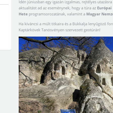
Idén júniusban egy igazán izgalmas, rejtélyes utazásra
aktualitást ad az eseménynek, hogy a túra az
Európai
Hete
programsorozatának, valamint a
Magyar Nemze
Ha kíváncsi a múlt titkaira és a Bükkalja lenyűgöző fo
Kaptárkövek Tanösvényen szervezett geotúrán!