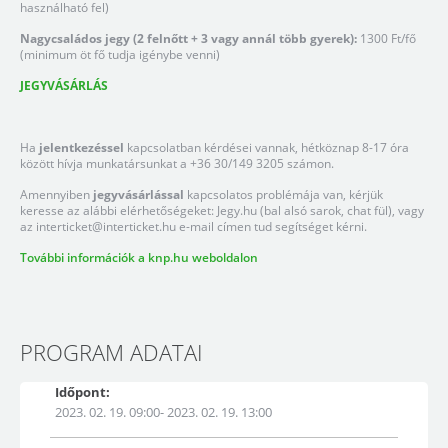
használható fel)
Nagycsaládos jegy (2 felnőtt + 3 vagy annál több gyerek):
1300 Ft/fő
(minimum öt fő tudja igénybe venni)
JEGYVÁSÁRLÁS
Ha
jelentkezéssel
kapcsolatban kérdései vannak, hétköznap 8-17 óra
között hívja munkatársunkat a +36 30/149 3205 számon.
Amennyiben
jegyvásárlással
kapcsolatos problémája van, kérjük
keresse az alábbi elérhetőségeket: Jegy.hu (bal alsó sarok, chat fül), vagy
az
interticket@interticket.hu
e-mail címen tud segítséget kérni.
További információk a knp.hu weboldalon
PROGRAM ADATAI
Időpont:
2023. 02. 19. 09:00- 2023. 02. 19. 13:00