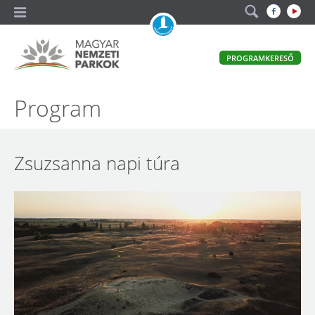
A
PROGRAMKERESŐ
magyar
állami
természetvédelem
Magyar
Program
hivatalos
honlapja
Nemzeti
Parkok
Zsuzsanna napi túra