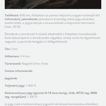
Találkozó:
9:00 óra, Fülöpháza (a pontos helyszínt a jegyen tüntetjük fel)
Információ, jelentkezés:
Jelentkezni kizárólag online jegy vásárlása
esetén lehet, a jegyet kérjük a túravezetőnek a helyszínen bemutatni
(max. 30 fő)
Ébredezik a természet! A túránk alkalmából a Fülöpházi homokbuckák
közé kalauzoljuk el a természetbe vágyókat, amely során ha figyelmesek
vagyunk, a pacsirták hangjára is felfigyelhetünk.
Táv:
5 km
Időtartam:
3-4 óra
Túravezető:
Nagyné Grecs Anita
Fontos információk:
Jegyárak:
Teljesárú jegy:
1 800 Ft
Kedvezményes jegy (gyerek (6-18 éves korig), diák, MTSZ tag, MME
tag, nyugdíjas):
1 300 Ft
(a jegy csak a kedvezményre jogosító okmányok bemutatása ellenében